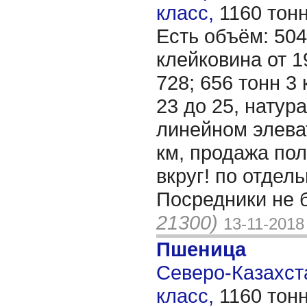
класс,
1160 тон
Есть объём: 504
клейковина от 1
728; 656 тонн 3
23 до 25, натур
линейном элева
км, продажа по
вкруг! по отдель
Посредники не 
21300)
13-11-2018
Пшеница
Северо-Казахста
класс,
1160 тон