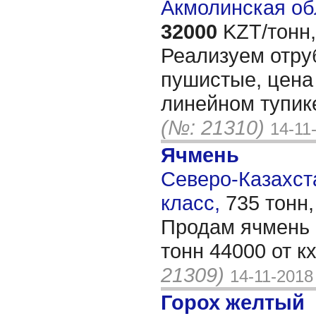
Акмолинская об
32000
KZT/тонн,
Реализуем отру
пушистые, цена 
линейном тупике
(№: 21310)
14-11
Ячмень
Северо-Казахста
класс,
735 тонн
Продам ячмень 
тонн 44000 от к
21309)
14-11-2018
Горох желтый