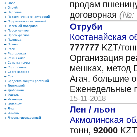
продам пшеницу
Овес
Отруби
договорная
(№:
Перловка
Подсолнечник кондитерский
Подсолнечник масличный
Отруби
Посевной материал
Просо желтое
Костанайская об
Просо красное
Пшеница
777777
KZT/тон
Пшоно
Рапс
Расторопша
Организация ре
Рожь / жито
Семечка тыквы
мешках, метод 
Сорго белое
Сорго красное
Агач, большие 
Соя
Средства защиты растений
Тритикалей
Еженедельные 
Удобрения
Фасоль
15-11-2018
Чечевица
Эспарцет
Лен / льон
Ячка
Ячмень
Акмолинская обл
Ячмень пивоваренный
тонн,
92000
KZT/