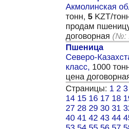
Акмолинская обл
тонн,
5
KZT/тонн
продам пшеницу
договорная
(№:
Пшеница
Северо-Казахста
класс,
1000 тон
цена договорна
Страницы:
1
2
3
14
15
16
17
18
1
27
28
29
30
31
3
40
41
42
43
44
4
53
54
55
56
57
5