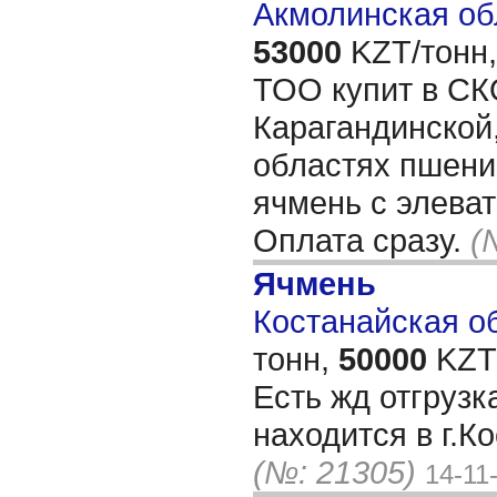
Акмолинская об
53000
KZT/тонн,
ТОО купит в СК
Карагандинской
областях пшениц
ячмень с элеват
Оплата сразу.
(
Ячмень
Костанайская об
тонн,
50000
KZT/
Есть жд отгрузк
находится в г.К
(№: 21305)
14-11