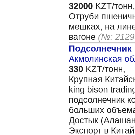
32000
KZT/тонн,
Отруби пшеничн
мешках, на лине
вагоне
(№: 2129
Подсолнечник 
Акмолинская об
330
KZT/тонн,
Крупная Китайск
king bison tradin
подсолнечник ко
больших объема
Достык (Алашань
Экспорт в Китай