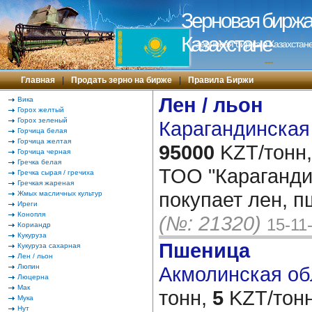
Зерновая биржа 
Казахстане
Зерновая биржа в Казахстане
---
Главная
|
Продать зерно на бирже
|
Правила Биржи
Лен / льон
Вика
Горох желтый
Горох зеленый
Карагандинская 
Горчица белая
Горчица желтая
95000
KZT/тонн,
Горчица черная
Гречка белая
ТОО "Караганди
Гречка сырая / гречиха
Гречкая жареная
покупает лен, п
Жмых масличных культур
Иреги
Конопля
(№: 21320)
15-11
Кориандр
Кукуруза
Пшеница
Кукуруза сахарная
Лен / льон
Люпин
Акмолинская обл
Люцерна
Мак
тонн,
5
KZT/тонн
Мука
Нут