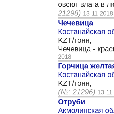
овсюг влага в 
21298)
13-11-2018
Чечевица
Костанайская об
KZT/тонн,
Чечевица - кра
2018
Горчица желта
Костанайская об
KZT/тонн,
(№: 21296)
13-11
Отруби
Акмолинская об