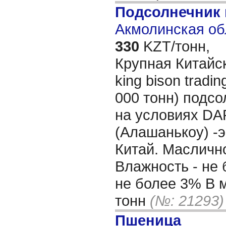
Подсолнечник
Акмолинская об
330
KZT/тонн,
Крупная Китайск
king bison tradin
000 тонн) подс
на условиях DA
(Алашанькоу) -э
Китай. Масличн
Влажность - не 
не более 3% В 
тонн
(№: 21293)
Пшеница