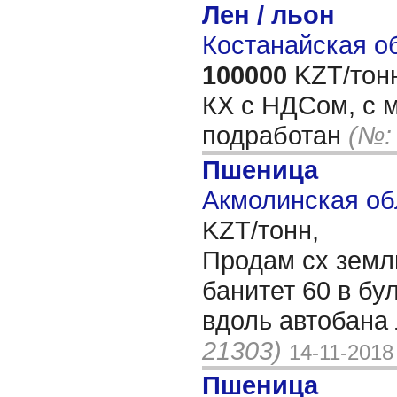
Лен / льон
Костанайская об
100000
KZT/тон
КХ с НДСом, с м
подработан
(№:
Пшеница
Акмолинская об
KZT/тонн,
Продам сх земл
банитет 60 в б
вдоль автобана
21303)
14-11-2018
Пшеница