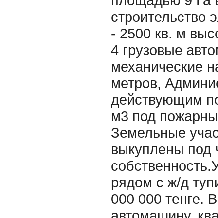
площадью 9 Га в
строительство э
- 2500 кв. м выс
4 грузовые авт
механические на
метров, Админи
действующим по
м3 под пожарны
Земельные учас
выкуплены под 
собственность.
рядом с ж/д ту
000 000 тенге. 
автомашину, ква