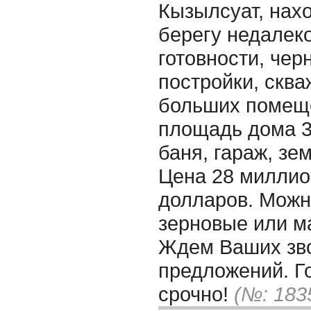
Кызылсуат, нах
берегу недалеко
готовности, чер
постройки, сква
больших помеще
площадь дома 32
баня, гараж, зем
Цена 28 миллион
долларов. Можн
зерновые или м
Ждем Ваших зво
предложений. Г
срочно!
(№: 183