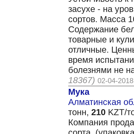
засухе - на уро
сортов. Масса 1
Содержание бел
товарные и кул
отличные. Ценны
время испытани
болезнями не н
18367)
02-04-2018
Мука
Алматинская обл
тонн,
210
KZT/то
Компания продас
сорта, (упаковк