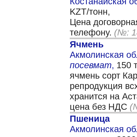
Костанайская об
KZT/тонн,
Цена договорна
телефону.
(№: 1
Ячмень
Акмолинская обл
посевмат
,
150 
ячмень сорт Ка
репродукция вс
хранится на Ас
цена без НДС
(
Пшеница
Акмолинская обл