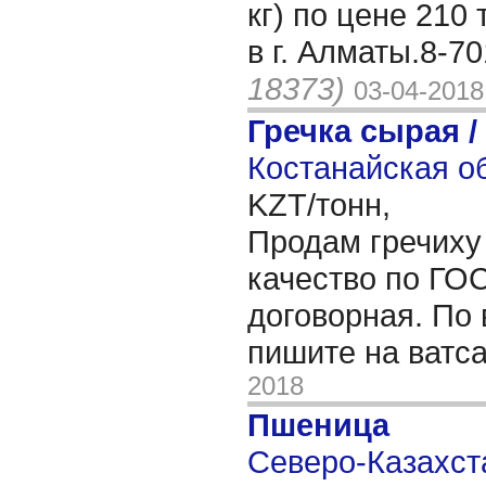
кг) по цене 210 
в г. Алматы.8-7
18373)
03-04-2018
Гречка сырая /
Костанайская об
KZT/тонн,
Продам гречиху 
качество по ГОС
договорная. По
пишите на ватс
2018
Пшеница
Северо-Казахста