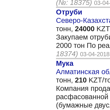
(№: 18375)
03-04
Отруби
Северо-Казахста
тонн,
24000
KZT/
Закупаем отруб
2000 тон По ре
18374)
03-04-2018
Мука
Алматинская обл
тонн,
210
KZT/то
Компания прода
расфасованной 
(бумажные двус