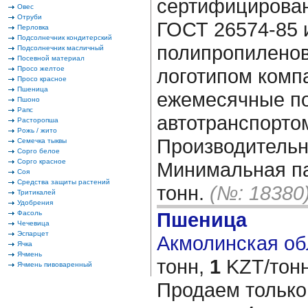
сертифицирован
Овес
Отруби
ГОСТ 26574-85 
Перловка
Подсолнечник кондитерский
полипропиленов
Подсолнечник масличный
Посевной материал
Просо желтое
логотипом комп
Просо красное
Пшеница
ежемесячные по
Пшоно
Рапс
автотранспортом
Расторопша
Рожь / жито
Производительно
Семечка тыквы
Сорго белое
Сорго красное
Минимальная па
Соя
Средства защиты растений
тонн.
(№: 18380
Тритикалей
Удобрения
Пшеница
Фасоль
Чечевица
Эспарцет
Акмолинская обл
Ячка
Ячмень
тонн,
1
KZT/тонн
Ячмень пивоваренный
Продаем тольк