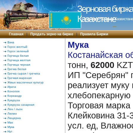
Зерновая биржа 
Казахстане
Зерновая биржа в Казахстане
---
Главная
|
Продать зерно на бирже
|
Правила Биржи
Мука
Вика
Горох желтый
Горох зеленый
Костанайская об
Горчица белая
Горчица желтая
тонн,
62000
KZT/
Горчица черная
Гречка белая
ИП "Серебрян" 
Гречка сырая / гречиха
Гречкая жареная
реализует муку
Жмых масличных культур
Иреги
Конопля
хлебопекарную 
Кориандр
Кукуруза
Торговая марка
Кукуруза сахарная
Лен / льон
Клейковина 31-
Люпин
Люцерна
усл. ед, Влажно
Мак
Мука
Нут