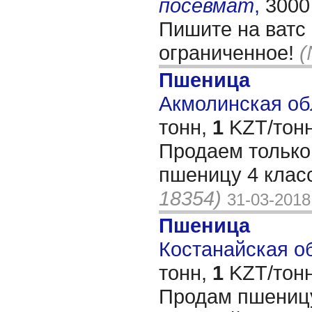
посевмат
,
3000
Пишите на ватс 
ограниченное!
(
Пшеница
Акмолинская обл
тонн,
1
KZT/тонн
Продаем тольк
пшеницу 4 клас
18354)
31-03-2018
Пшеница
Костанайская об
тонн,
1
KZT/тонн
Продам пшеницу 