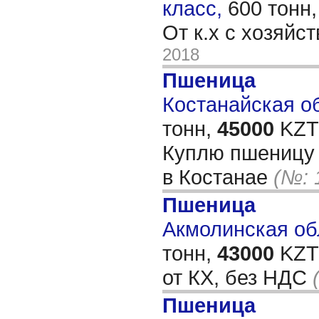
класс,
600 тонн
От к.х с хозяйс
2018
Пшеница
Костанайская об
тонн,
45000
KZT/
Куплю пшеницу 
в Костанае
(№: 
Пшеница
Акмолинская обл
тонн,
43000
KZT/
от КХ, без НДС
Пшеница