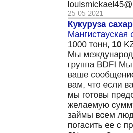
louismickael45
25-05-2021
Кукуруза саха
Мангистауская о
1000 тонн,
10
KZ
Мы международ
группа BDFI Мы
ваше сообщение
вам, что если в
мы готовы пред
желаемую сумму
займы всем люд
погасить ее с п