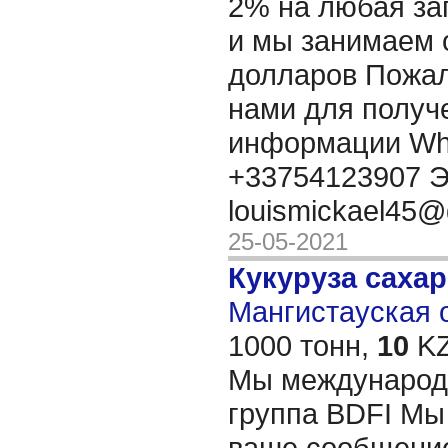
2% на любая за
и мы занимаем 
долларов Пожал
нами для получ
информации Wh
+33754123907 Э
louismickael45
25-05-2021
Кукуруза саха
Мангистауская о
1000 тонн,
10
KZ
Мы международ
группа BDFI Мы
ваше сообщение