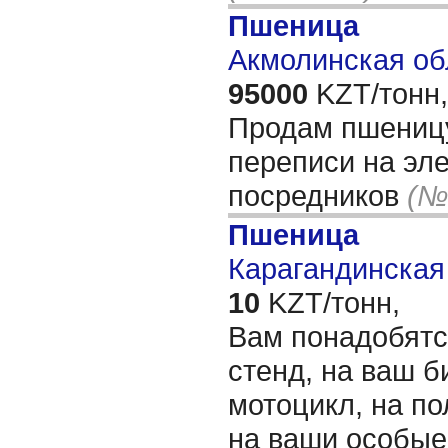
Пшеница
Акмолинская об
95000
KZT/тонн,
Продам пшеницу
переписи на эле
посредников
(№
Пшеница
Карагандинская 
10
KZT/тонн,
Вам понадобятс
стенд, на ваш б
мотоцикл, на по
на ваши особые