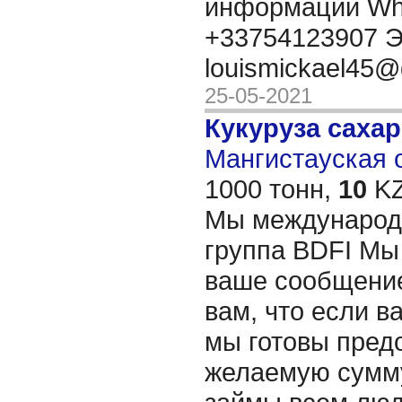
информации Wh
+33754123907 Э
louismickael45
25-05-2021
Кукуруза саха
Мангистауская о
1000 тонн,
10
KZ
Мы международ
группа BDFI Мы
ваше сообщение
вам, что если в
мы готовы пред
желаемую сумму