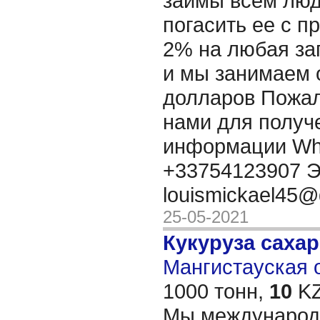
займы всем люд
погасить ее с п
2% на любая за
и мы занимаем 
долларов Пожал
нами для получ
информации Wh
+33754123907 Э
louismickael45
25-05-2021
Кукуруза саха
Мангистауская о
1000 тонн,
10
KZ
Мы международ