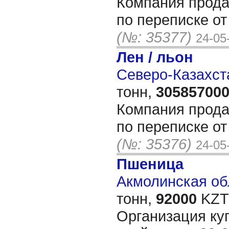
Компания прода
по переписке о
(№: 35377)
24-05
Лен / льон
Северо-Казахста
тонн,
30585700
Компания прода
по переписке о
(№: 35376)
24-05
Пшеница
Акмолинская обл
тонн,
92000
KZT/
Организация ку