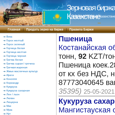
Зерновая биржа 
Казахстане
Зерновая биржа в Казахстане
---
Главная
|
Продать зерно на бирже
|
Правила Биржи
Пшеница
Вика
Горох желтый
Горох зеленый
Костанайская об
Горчица белая
Горчица желтая
тонн,
92
KZT/тон
Горчица черная
Гречка белая
Пшеница коек.28
Гречка сырая / гречиха
Гречкая жареная
от кх без НДС, 
Жмых масличных культур
Иреги
Конопля
87773040645 ва
Кориандр
Кукуруза
35395)
25-05-2021
Кукуруза сахарная
Лен / льон
Люпин
Кукуруза саха
Люцерна
Мак
Мангистауская о
Мука
Нут