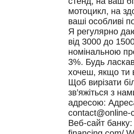
стенд, на ваш б
мотоцикл, на зд
ваші особливі п
Я регулярно даю
від 3000 до 150
номінальною пр
3%. Будь ласка
хочеш, якщо ти 
Щоб вирізати бі
зв’яжіться з на
адресою: Адрес
contact@online-c
Веб-сайт банку: h
financing.com/ 