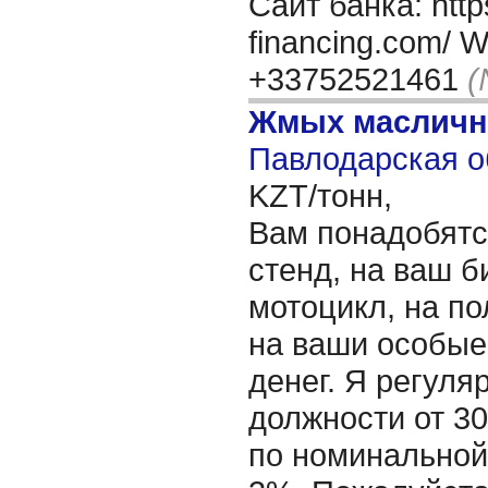
Сайт банка: https
financing.com/ 
+33752521461
(
Жмых масличн
Павлодарская о
KZT/тонн,
Вам понадобятс
стенд, на ваш б
мотоцикл, на по
на ваши особые
денег. Я регул
должности от 3
по номинальной