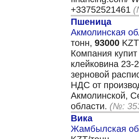
+33752521461
(
Пшеница
Акмолинская обл
тонн,
93000
KZT/
Компания купит
клейковина 23-2
зерновой распис
НДС от произво
Акмолинской, С
области.
(№: 35
Вика
Жамбылская обл