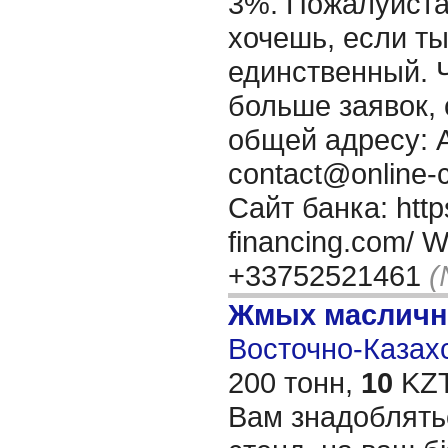
3%. Пожалуйста
хочешь, если ты
единственный. 
больше заявок, 
общей адресу: А
contact@online-c
Сайт банка: https
financing.com/ 
+33752521461
(
Жмых масличн
Восточно-Казахс
200 тонн,
10
KZT
Вам знадоблять