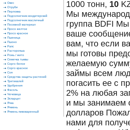
1000 тонн,
10
KZ
Овес
Отруби
Мы международ
Перловка
Подсолнечник кондитерский
Подсолнечник масличный
группа BDFI Мы
Посевной материал
Просо желтое
ваше сообщение
Просо красное
Пшеница
вам, что если в
Пшоно
Рапс
мы готовы пред
Расторопша
Рожь / жито
Семечка тыквы
желаемую сумму
Сорго белое
Сорго красное
займы всем люд
Соя
Средства защиты растений
погасить ее с п
Тритикалей
Удобрения
2% на любая за
Фасоль
Чечевица
Эспарцет
и мы занимаем 
Ячка
Ячмень
долларов Пожал
Ячмень пивоваренный
нами для получ