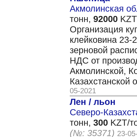
Акмолинская обл
тонн,
92000
KZT/
Организация ку
клейковина 23-2
зерновой распис
НДС от произво
Акмолинской, К
Казахстанской 
05-2021
Лен / льон
Северо-Казахста
тонн,
300
KZT/то
(№: 35371)
23-05