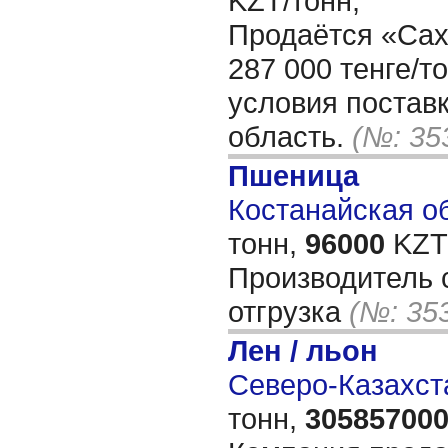
KZT/тонн,
Продаётся «Сах
287 000 тенге/т
условия поста
область.
(№: 35
Пшеница
Костанайская об
тонн,
96000
KZT/
Производитель с
отгрузка
(№: 35
Лен / льон
Северо-Казахста
тонн,
30585700