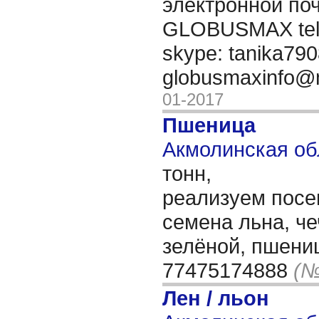
электронной поч
GLOBUSMAX tel.
skype: tanika7908
globusmaxinfo@
01-2017
Пшеница
Акмолинская об
тонн,
реализуем посе
семена льна, ч
зелёной, пшениц
77475174888
(№
Лен / льон