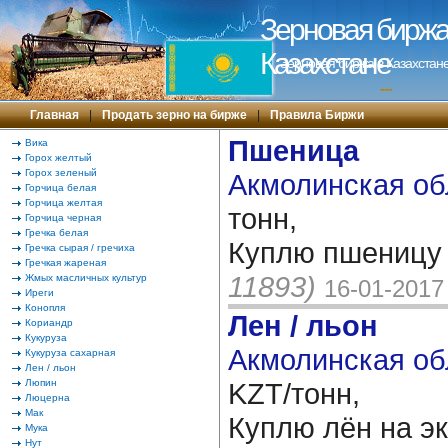
Зерновая биржа 
Казахстане
Зерновая биржа в Казахстане
---
Главная
|
Продать зерно на бирже
|
Правила Биржи
Пшеница
Вика
Горох желтый
Горох зеленый
Акмолинская об
Горчица белая
Горчица желтая
тонн,
Горчица черная
Гречка белая
Куплю пшеницу 
Гречка сырая / гречиха
Гречкая жареная
11893)
Жмых масличных культур
16-01-2017
Иреги
Конопля
Лен / льон
Кориандр
Кукуруза
Акмолинская об
Кукуруза сахарная
Лен / льон
Люпин
KZT/тонн,
Люцерна
Мак
Куплю лён на э
Мука
Нут