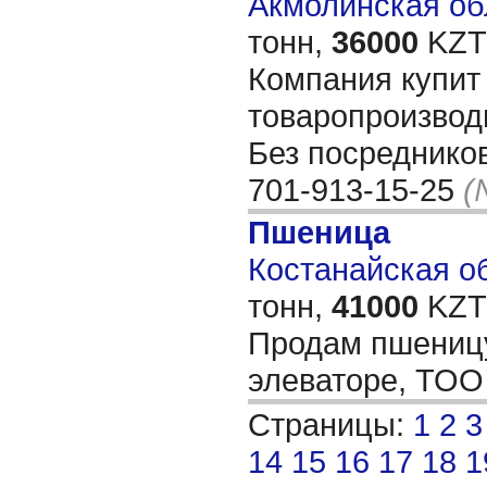
Акмолинская обл
тонн,
36000
KZT/
Компания купит
товаропроизвод
Без посредников.
701-913-15-25
(
Пшеница
Костанайская об
тонн,
41000
KZT/
Продам пшеницу
элеваторе, ТО
Страницы:
1
2
3
14
15
16
17
18
1