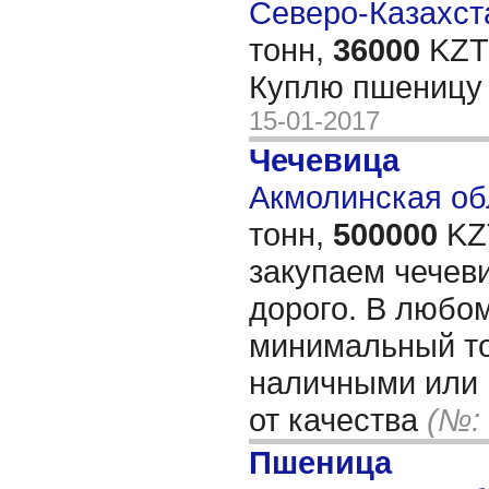
Северо-Казахста
тонн,
36000
KZT/
Куплю пшеницу 
15-01-2017
Чечевица
Акмолинская обл
тонн,
500000
KZT
закупаем чечев
дорого. В любом
минимальный то
наличными или
от качества
(№:
Пшеница