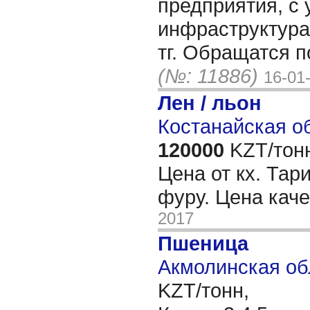
предприятия, с 
инфраструктура
тг. Обращатся 
(№: 11886)
16-01
Лен / льон
Костанайская об
120000
KZT/тон
Цена от кх. Тар
фуру. Цена кач
2017
Пшеница
Акмолинская об
KZT/тонн,