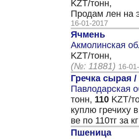
KZT/тонн,
Продам лен на 
16-01-2017
Ячмень
Акмолинская об
KZT/тонн,
(№: 11881)
16-01
Гречка сырая /
Павлодарская о
тонн,
110
KZT/то
куплю гречиху в
ве по 110тг за к
Пшеница