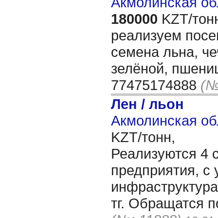
Акмолинская об
180000
KZT/тон
реализуем посе
семена льна, ч
зелёной, пшениц
77475174888
(№
Лен / льон
Акмолинская об
KZT/тонн,
Реализуются 4 
предприятия, с 
инфраструктура
тг. Обращатся 