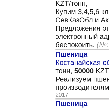
KZT/тонн,
Купим 3,4,5,6 к
СевКазОбл и А
Предложения от
электронный ад
беспокоить.
(№:
Пшеница
Костанайская об
тонн,
50000
KZT/
Реализуем пшен
производителя
2017
Пшеница