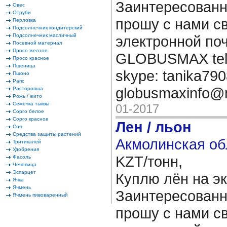
Заинтересованн
Овес
Отруби
прошу с нами св
Перловка
Подсолнечник кондитерский
Подсолнечник масличный
электронной поч
Посевной материал
Просо желтое
GLOBUSMAX tel.
Просо красное
Пшеница
skype: tanika7908
Пшоно
Рапс
globusmaxinfo@
Расторопша
Рожь / жито
Семечка тыквы
01-2017
Сорго белое
Сорго красное
Лен / льон
Соя
Средства защиты растений
Акмолинская об
Тритикалей
Удобрения
KZT/тонн,
Фасоль
Чечевица
Эспарцет
Куплю лён на э
Ячка
Ячмень
Заинтересованн
Ячмень пивоваренный
прошу с нами св