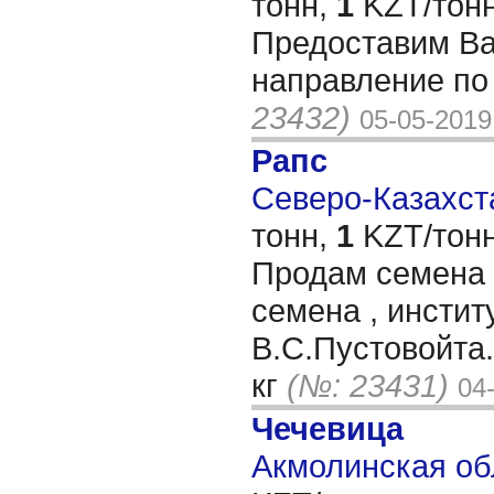
тонн,
1
KZT/тонн
Предоставим Ва
направление по
23432)
05-05-2019
Рапс
Северо-Казахста
тонн,
1
KZT/тонн
Продам семена 
семена , инстит
В.С.Пустовойта.
кг
(№: 23431)
04
Чечевица
Акмолинская об