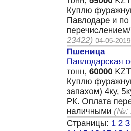
тонн,
59000
KZT/
Куплю фуражную
Павлодаре и по
перечислением
23422)
04-05-2019
Пшеница
Павлодарская об
тонн,
60000
KZT/
Куплю фуражну
запахом) 4ку, 5
РК. Оплата пер
наличными
(№: 
Страницы:
1
2
3