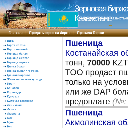
Зерновая биржа 
Казахстане
Зерновая биржа в Казахстане
---
Главная
|
Продать зерно на бирже
|
Правила Биржи
Пшеница
Вика
Горох желтый
Горох зеленый
Костанайская об
Горчица белая
Горчица желтая
тонн,
70000
KZT/
Горчица черная
Гречка белая
ТОО продаст пш
Гречка сырая / гречиха
Гречкая жареная
только на усло
Жмых масличных культур
Иреги
Конопля
или же DAP бол
Кориандр
Кукуруза
предоплате
(№:
Кукуруза сахарная
Лен / льон
Люпин
Пшеница
Люцерна
Мак
Акмолинская обл
Мука
Нут