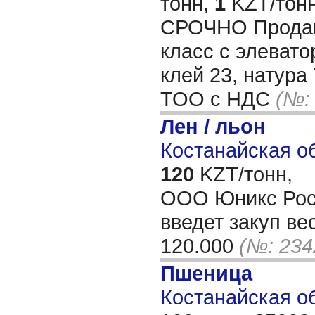
тонн,
1
KZT/тонн
СРОЧНО Продам
класс с элевато
клей 23, натура 
ТОО с НДС
(№:
Лен / льон
Костанайская об
120
KZT/тонн,
ООО Юникс Рос
введет закуп ве
120.000
(№: 234
Пшеница
Костанайская об