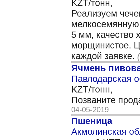
KZT/тонн,
Реализуем чече
мелкосемянную н
5 мм, качество 
морщинистое. Ц
каждой заявке.
Ячмень пивов
Павлодарская о
KZT/тонн,
Позваните прод
04-05-2019
Пшеница
Акмолинская обл