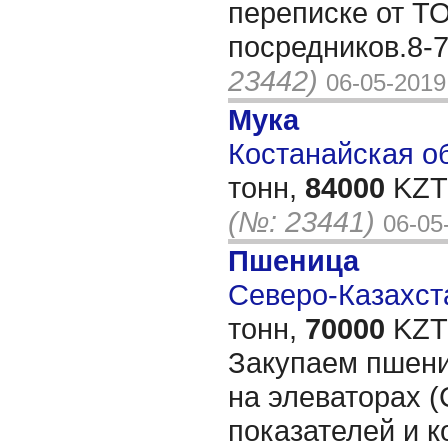
переписке от Т
посредников.8-
23442)
06-05-2019
Мука
Костанайская об
тонн,
84000
KZT/
(№: 23441)
06-05
Пшеница
Северо-Казахста
тонн,
70000
KZT/
Закупаем пшени
на элеваторах (
показателей и к