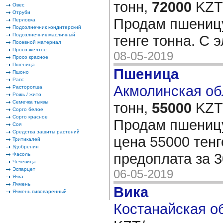
тонн,
72000
KZT/
Овес
Отруби
Продам пшеницу
Перловка
Подсолнечник кондитерский
Подсолнечник масличный
тенге тонна. С 
Посевной материал
Просо желтое
08-05-2019
Просо красное
Пшеница
Пшеница
Пшоно
Рапс
Акмолинская обл
Расторопша
Рожь / жито
Семечка тыквы
тонн,
55000
KZT/
Сорго белое
Сорго красное
Продам пшеницу 
Соя
Средства защиты растений
цена 55000 тенг
Тритикалей
Удобрения
предоплата за 3
Фасоль
Чечевица
Эспарцет
06-05-2019
Ячка
Ячмень
Вика
Ячмень пивоваренный
Костанайская об