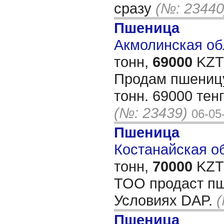
сразу
(№: 23440
Пшеница
Акмолинская обл
тонн,
69000
KZT/
Продам пшеницу
тонн. 69000 тен
(№: 23439)
06-05
Пшеница
Костанайская об
тонн,
70000
KZT/
ТОО продаст пш
Условиях DAP.
(
Пшеница