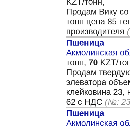
KZT/тонн,
Продам Вику со
тонн цена 85 тен
производителя
Пшеница
Акмолинская обл
тонн,
70
KZT/тон
Продам твердую
элеватора объем
клейковина 23, 
62 с НДС
(№: 2
Пшеница
Акмолинская обл