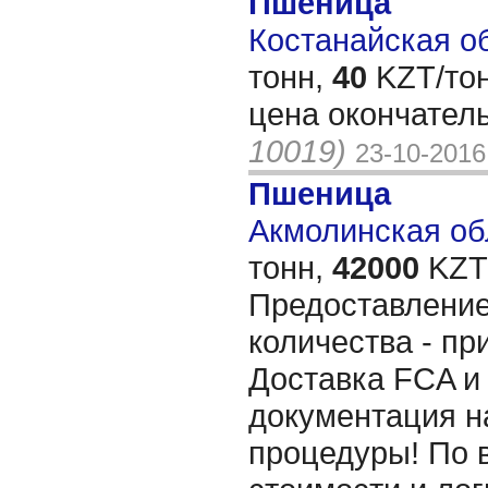
Пшеница
Костанайская об
тонн,
40
KZT/тон
цена окончатель
10019)
23-10-2016
Пшеница
Акмолинская обл
тонн,
42000
KZT/
Предоставлени
количества - пр
Доставка FCA и 
документация н
процедуры! По 