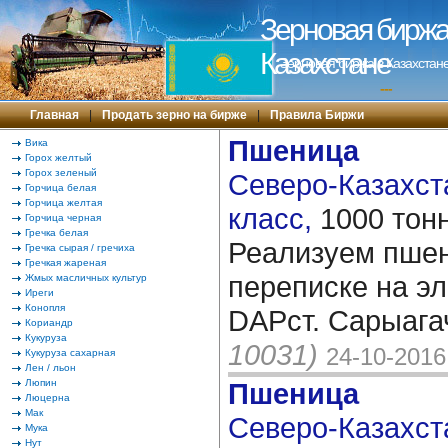
Зерновая биржа 
Казахстане
Зерновая биржа в Казахстане
---
Главная
|
Продать зерно на бирже
|
Правила Биржи
Пшеница
Вика
Горох желтый
Горох зеленый
Северо-Казахста
Горчица белая
Горчица желтая
класс,
1000 тон
Горчица черная
Гречка белая
Реализуем пшен
Гречка сырая / гречиха
Гречкая жареная
переписке на эл
Жмых масличных культур
Иреги
Конопля
DAPст. Сарыага
Кориандр
Кукуруза
10031)
24-10-2016
Кукуруза сахарная
Лен / льон
Люпин
Пшеница
Люцерна
Мак
Северо-Казахста
Мука
Нут