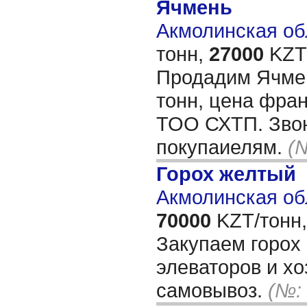
Ячмень
Акмолинская обл
тонн,
27000
KZT/
Продадим Ячмен
тонн, цена фран
ТОО СХТП. Звон
покупаиелям.
(
Горох желтый
Акмолинская об
70000
KZT/тонн,
Закупаем горох
элеваторов и х
самовывоз.
(№: