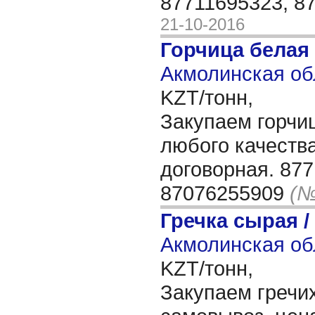
87711695323, 8
21-10-2016
Горчица белая
Акмолинская об
KZT/тонн,
Закупаем горчиц
любого качества
договорная. 877
87076255909
(№
Гречка сырая /
Акмолинская об
KZT/тонн,
Закупаем гречих