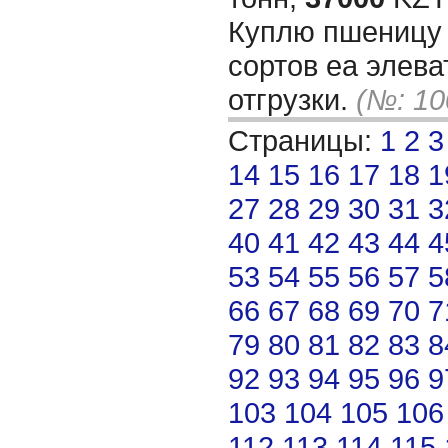
Куплю пшеницу 
сортов еа элева
отгрузки.
(№: 10
Страницы:
1
2
3
14
15
16
17
18
1
27
28
29
30
31
3
40
41
42
43
44
4
53
54
55
56
57
5
66
67
68
69
70
7
79
80
81
82
83
8
92
93
94
95
96
9
103
104
105
106
112
113
114
115