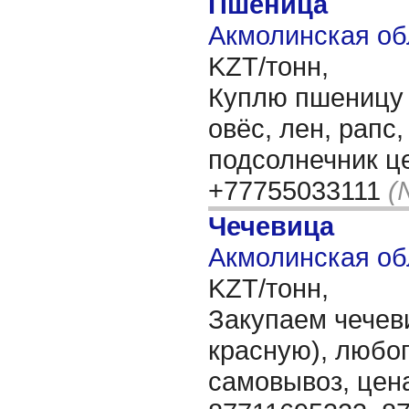
Пшеница
Акмолинская об
KZT/тонн,
Куплю пшеницу 3
овёс, лен, рапс,
подсолнечник ц
+77755033111
(
Чечевица
Акмолинская об
KZT/тонн,
Закупаем чечев
красную), любог
самовывоз, цен