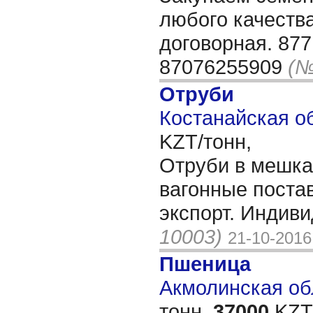
любого качества
договорная. 877
87076255909
(№
Отруби
Костанайская об
KZT/тонн,
Отруби в мешка
вагонные поста
экспорт. Индив
10003)
21-10-2016
Пшеница
Акмолинская обл
тонн,
37000
KZT/