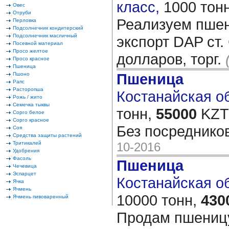
класс,
1000 тон
Овес
Отруби
Реализуем пше
Перловка
Подсолнечник кондитерский
Подсолнечник масличный
экспорт DAP ст.
Посевной материал
Просо желтое
долларов, торг.
Просо красное
Пшеница
Пшеница
Пшоно
Рапс
Расторопша
Костанайская об
Рожь / жито
Семечка тыквы
тонн,
55000
KZT/
Сорго белое
Сорго красное
Без посредников!!!
Соя
Средства защиты растений
Тритикалей
10-2016
Удобрения
Фасоль
Пшеница
Чечевица
Эспарцет
Костанайская обл
Ячка
Ячмень
10000 тонн,
430
Ячмень пивоваренный
Продам пшеницу