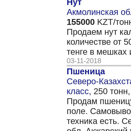
Нут
Акмолинская об
155000
KZT/тон
Продаем нут ка
количестве от 5
тенге в мешках 
03-11-2018
Пшеница
Северо-Казахста
класс,
250 тонн
Продам пшеницу 
поле. Самовыво
техника есть. С
обл. Акжарский 