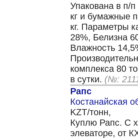
Упакована в п/п
кг и бумажные п
кг. Параметры к
28%, Белизна 60
Влажность 14,5
Производительн
комплекса 80 то
в сутки.
(№: 211
Рапс
Костанайская об
KZT/тонн,
Куплю Рапс. С х
элеваторе, от 