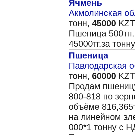
Ячмень
Акмолинская обл
тонн,
45000
KZT/
Пшеница 500тн.в
45000тг.за тонн
Пшеница
Павлодарская об
тонн,
60000
KZT/
Продам пшеницу 
800-818 по зер
объёме 816,365
на линейном эл
000*1 тонну с Н