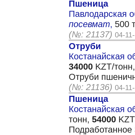
Пшеница
Павлодарская об
посевмат
,
500 
(№: 21137)
04-11
Отруби
Костанайская об
34000
KZT/тонн,
Отруби пшеничн
(№: 21136)
04-11
Пшеница
Костанайская об
тонн,
54000
KZT/
Подработанное 