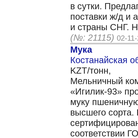
в сутки. Предл
поставки ж/д и 
и страны СНГ. Н
(№: 21115)
02-11
Мука
Костанайская об
KZT/тонн,
Мельничный ко
«Игилик-93» про
муку пшеничну
высшего сорта.
сертифицирован
соответствии Г