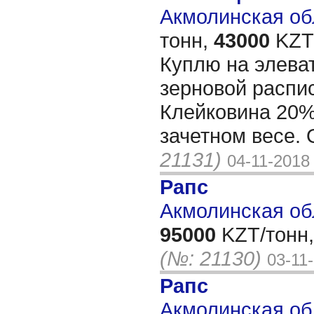
Акмолинская обл
тонн,
43000
KZT/
Куплю на элева
зерновой распи
Клейковина 20% 
зачетном весе.
21131)
04-11-2018
Рапс
Акмолинская об
95000
KZT/тонн,
(№: 21130)
03-11
Рапс
Акмолинская об