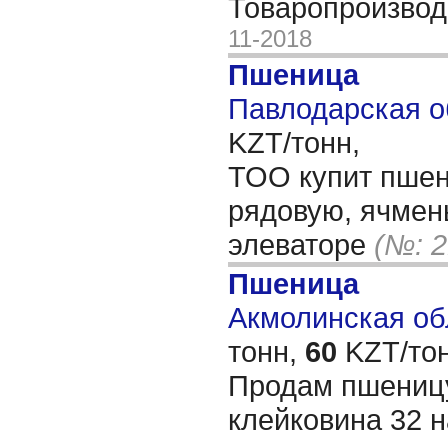
Товаропроизвод
11-2018
Пшеница
Павлодарская о
KZT/тонн,
ТОО купит пшени
рядовую, ячмен
элеваторе
(№: 2
Пшеница
Акмолинская обл
тонн,
60
KZT/тон
Продам пшеницу
клейковина 32 н