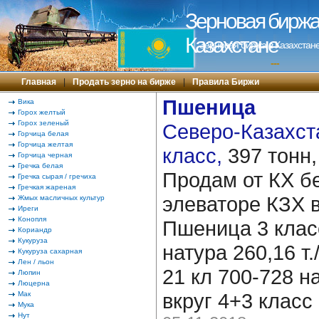
Зерновая биржа 
Казахстане
Зерновая биржа в Казахстане
---
Главная
|
Продать зерно на бирже
|
Правила Биржи
Пшеница
Вика
Горох желтый
Горох зеленый
Северо-Казахста
Горчица белая
Горчица желтая
класс,
397 тонн
Горчица черная
Гречка белая
Продам от КХ б
Гречка сырая / гречиха
Гречкая жареная
элеваторе КЗХ 
Жмых масличных культур
Иреги
Конопля
Пшеница 3 класс
Кориандр
Кукуруза
натура 260,16 т.///
Кукуруза сахарная
Лен / льон
21 кл 700-728 н
Люпин
Люцерна
вкруг 4+3 класс
Мак
Мука
Нут