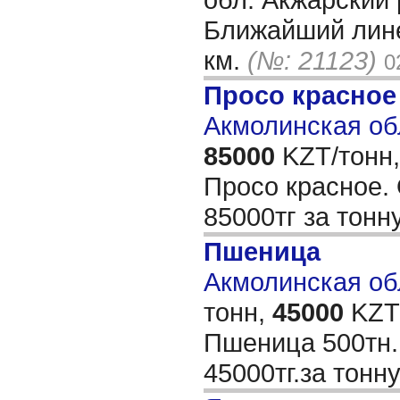
Ближайший лине
км.
(№: 21123)
0
Просо красное
Акмолинская об
85000
KZT/тонн,
Просо красное.
85000тг за тонн
Пшеница
Акмолинская обл
тонн,
45000
KZT/
Пшеница 500тн.в
45000тг.за тонн