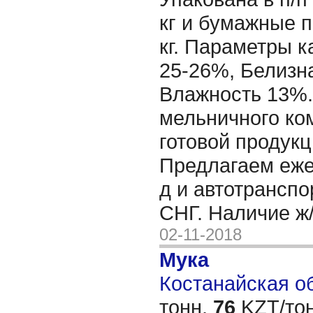
кг и бумажные п
кг. Параметры к
25-26%, Белизна
Влажность 13%.
мельничного ко
готовой продукц
Предлагаем еже
д и автотранспо
СНГ. Наличие ж
02-11-2018
Мука
Костанайская об
тонн,
76
KZT/тон