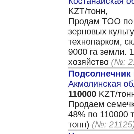
Костанайская об
KZT/тонн,
Продам ТОО по
зерновых культ
технопарком, с
9000 га земли. 
хозяйство
(№: 2
Подсолнечник
Акмолинская об
110000
KZT/тонн
Продаем семечк
48% по 110000 т
тонн)
(№: 21125