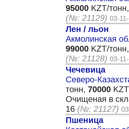
95000
KZT/тонн,
(№: 21129)
03-11
Лен / льон
Акмолинская об
99000
KZT/тонн,
(№: 21128)
03-11
Чечевица
Северо-Казахста
тонн,
70000
KZT/
Очищеная в скл
16
(№: 21127)
03
Пшеница