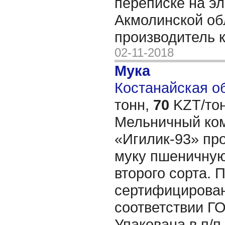
переписке на эл
Акмолинской об
производитель 
02-11-2018
Мука
Костанайская об
тонн,
70
KZT/тон
Мельничный ко
«Игилик-93» про
муку пшеничну
второго сорта. 
сертифицирован
соответствии Г
Упакована в п/п