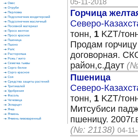
05-11-2018
Овес
Отруби
Горчица желта
Перловка
Подсолнечник кондитерский
Северо-Казахста
Подсолнечник масличный
Посевной материал
тонн,
1
KZT/тонн
Просо желтое
Просо красное
Пшеница
Продам горчицу
Пшоно
Рапс
договорная. СК
Расторопша
Рожь / жито
район,с.Даут
(№
Семечка тыквы
Сорго белое
Сорго красное
Пшеница
Соя
Средства защиты растений
Северо-Казахста
Тритикалей
Удобрения
тонн,
1
KZT/тонн
Фасоль
Чечевица
Эспарцет
Митсубиси падж
Ячка
Ячмень
пшеницу. 2007г.
Ячмень пивоваренный
(№: 21138)
04-11