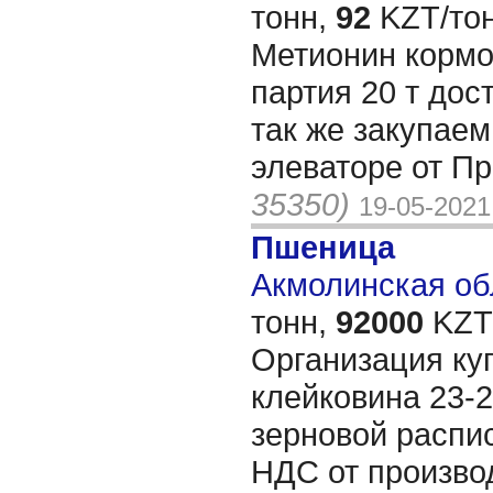
тонн,
92
KZT/тон
Метионин кормо
партия 20 т дос
так же закупае
элеваторе от П
35350)
19-05-2021
Пшеница
Акмолинская обл
тонн,
92000
KZT/
Организация ку
клейковина 23-2
зерновой распис
НДС от произво