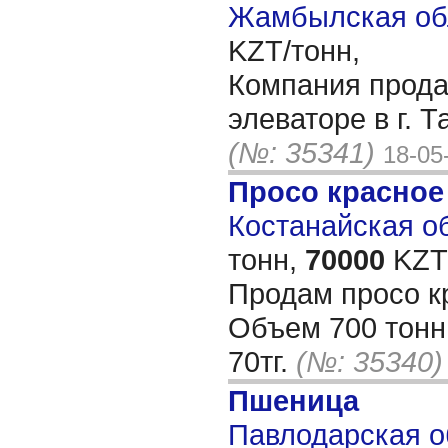
Жамбылская обл
KZT/тонн,
Компания прода
элеваторе в г. 
(№: 35341)
18-05
Просо красное
Костанайская об
тонн,
70000
KZT/
Продам просо к
Объем 700 тонн.
70тг.
(№: 35340)
Пшеница
Павлодарская об