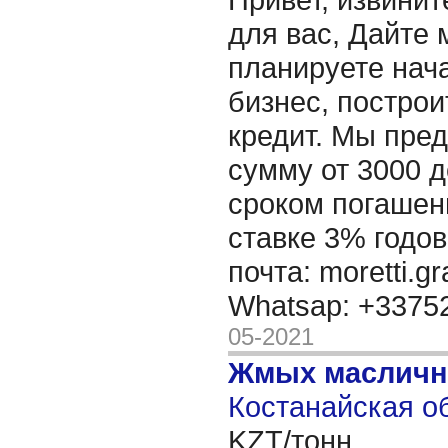
для вас, Дайте 
планируете нача
бизнес, построи
кредит. Мы пре
сумму от 3000 д
сроком погашени
ставке 3% годов
почта: moretti.g
Whatsap: +337
05-2021
Жмых масличн
Костанайская об
KZT/тонн,