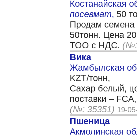
Костанайская обл
посевмат
,
50 т
Продам семена 
50тонн. Цена 20
ТОО с НДС.
(№:
Вика
Жамбылская обл
KZT/тонн,
Сахар белый, ц
поставки – FCA
(№: 35351)
19-05
Пшеница
Акмолинская обл