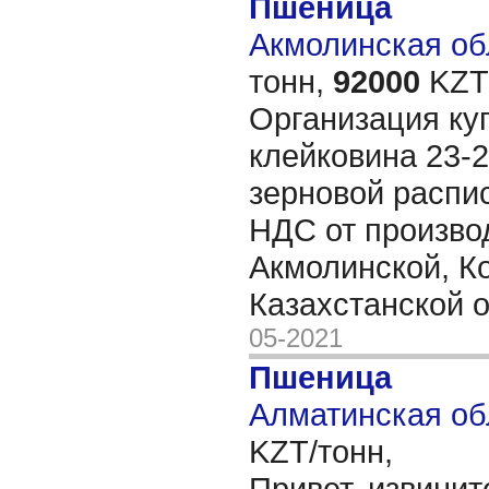
Пшеница
Акмолинская обл
тонн,
92000
KZT/
Организация ку
клейковина 23-2
зерновой распис
НДС от произво
Акмолинской, К
Казахстанской 
05-2021
Пшеница
Алматинская об
KZT/тонн,
Привет, извинит