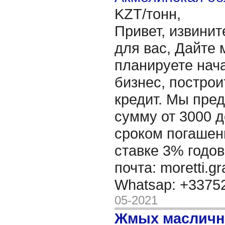
KZT/тонн,
Привет, извинит
для вас, Дайте 
планируете нача
бизнес, построи
кредит. Мы пре
сумму от 3000 д
сроком погашени
ставке 3% годов
почта: moretti.g
Whatsap: +337
05-2021
Жмых масличн