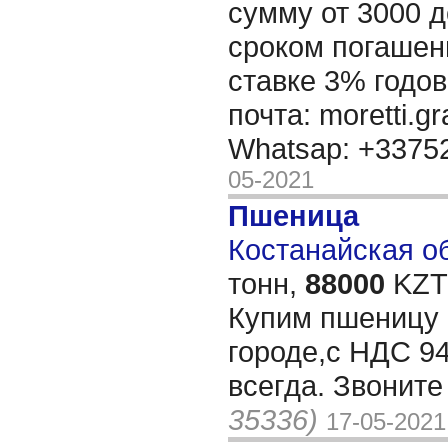
сумму от 3000 д
сроком погашени
ставке 3% годов
почта: moretti.g
Whatsap: +337
05-2021
Пшеница
Костанайская об
тонн,
88000
KZT/
Купим пшеницу 3
городе,c НДС 94
всегда. Звонит
35336)
17-05-2021