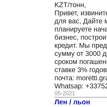
KZT/тонн,
Привет, извинит
для вас, Дайте 
планируете нача
бизнес, построи
кредит. Мы пре
сумму от 3000 д
сроком погашени
ставке 3% годов
почта: moretti.g
Whatsap: +337
05-2021
Лен / льон