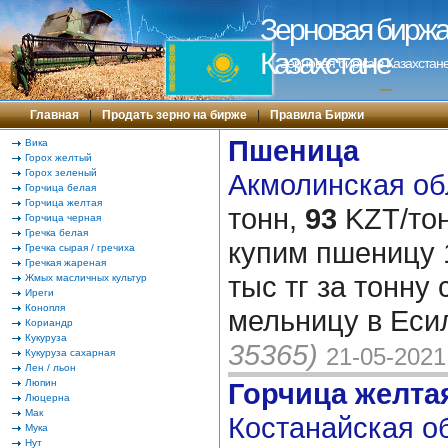
Зерновая биржа 
Казахстане
Зерновая биржа в Казахстане
---
Главная
|
Продать зерно на бирже
|
Правила Биржи
Пшеница
Вика
Горох желтый
Горох зеленый
Акмолинская обл
Горчица белая
Горчица желтая
тонн,
93
KZT/тон
Горчица черная
Гречка белая
купим пшеницу 1
Гречка сырая / гречиха
Гречкая жареная
тыс тг за тонну 
Жмых масличных культур
Иреги
Конопля
мельницу в Еси
Кориандр
Кукуруза
35365)
21-05-2021
Кукуруза сахарная
Лен / льон
Люпин
Горчица желта
Люцерна
Мак
Костанайская об
Мука
Нут