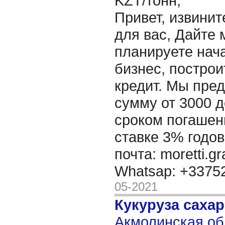
KZT/тонн,
Привет, извинит
для вас, Дайте 
планируете нача
бизнес, построи
кредит. Мы пре
сумму от 3000 д
сроком погашени
ставке 3% годов
почта: moretti.g
Whatsap: +337
05-2021
Кукуруза саха
Акмолинская об