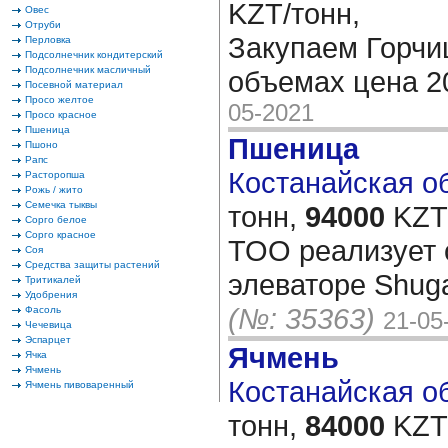
KZT/тонн,
Овес
Отруби
Закупаем Горчи
Перловка
Подсолнечник кондитерский
Подсолнечник масличный
объемах цена 
Посевной материал
Просо желтое
05-2021
Просо красное
Пшеница
Пшеница
Пшоно
Рапс
Костанайская об
Расторопша
Рожь / жито
Семечка тыквы
тонн,
94000
KZT/
Сорго белое
Сорго красное
ТОО реализует 
Соя
Средства защиты растений
элеваторе Shuga
Тритикалей
Удобрения
(№: 35363)
Фасоль
21-05
Чечевица
Эспарцет
Ячмень
Ячка
Ячмень
Костанайская об
Ячмень пивоваренный
тонн,
84000
KZT/