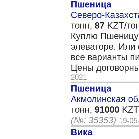
Пшеница
Северо-Казахста
тонн,
87
KZT/тон
Куплю Пшеницу
элеваторе. Или
все варианты пи
Цены договорн
2021
Пшеница
Акмолинская обл
тонн,
91000
KZT/
(№: 35353)
19-05
Вика