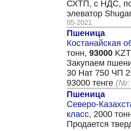
СХТП, с НДС, по
элеватор Shugar
05-2021
Пшеница
Костанайская об
тонн,
93000
KZT/
Закупаем пшени
30 Нат 750 ЧП 
93000 тенге
(№:
Пшеница
Северо-Казахста
класс,
2000 тон
Продается твер