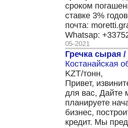
сроком погашени
ставке 3% годов
почта: moretti.g
Whatsap: +337
05-2021
Гречка сырая /
Костанайская об
KZT/тонн,
Привет, извинит
для вас, Дайте 
планируете нача
бизнес, построи
кредит. Мы пре