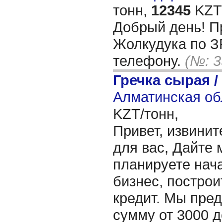
тонн,
12345
KZT/
Добрый день! П
Жолкудука по З
телефону.
(№: 3
Гречка сырая /
Алматинская об
KZT/тонн,
Привет, извинит
для вас, Дайте 
планируете нача
бизнес, построи
кредит. Мы пре
сумму от 3000 д