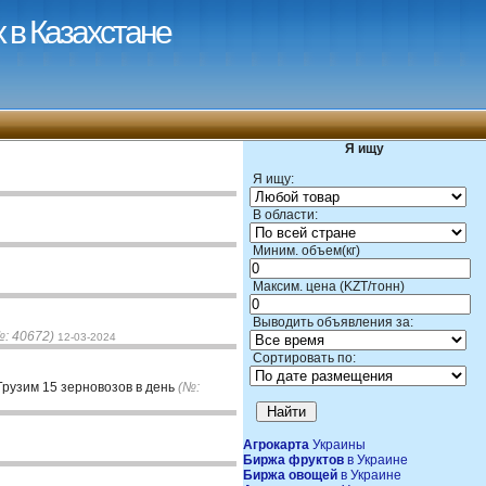
 в Казахстане
Я ищу
Я ищу:
В области:
Миним. объем(кг)
Максим. цена (KZT/тонн)
Выводить объявления за:
№: 40672)
12-03-2024
Сортировать по:
 Грузим 15 зерновозов в день
(№:
Агрокарта
Украины
Биржа фруктов
в Украине
Биржа овощей
в Украине