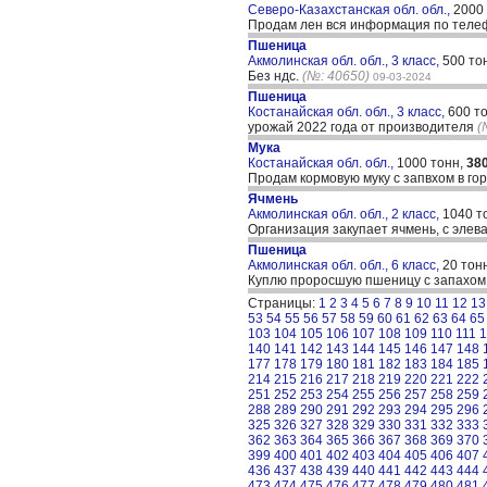
Северо-Казахстанская обл. обл.,
2000
Продам лен вся информация по тел
Пшеница
Акмолинская обл. обл., 3 класс,
500 то
Без ндс.
(№: 40650)
09-03-2024
Пшеница
Костанайская обл. обл., 3 класс,
600 т
урожай 2022 года от производителя
(
Мука
Костанайская обл. обл.,
1000 тонн,
38
Продам кормовую муку с запвхом в гор
Ячмень
Акмолинская обл. обл., 2 класс,
1040 т
Организация закупает ячмень, с элев
Пшеница
Акмолинская обл. обл., 6 класс,
20 тон
Куплю проросшую пшеницу с запахом 
Страницы:
1
2
3
4
5
6
7
8
9
10
11
12
13
53
54
55
56
57
58
59
60
61
62
63
64
65
103
104
105
106
107
108
109
110
111
1
140
141
142
143
144
145
146
147
148
177
178
179
180
181
182
183
184
185
214
215
216
217
218
219
220
221
222
251
252
253
254
255
256
257
258
259
288
289
290
291
292
293
294
295
296
325
326
327
328
329
330
331
332
333
362
363
364
365
366
367
368
369
370
399
400
401
402
403
404
405
406
407
436
437
438
439
440
441
442
443
444
473
474
475
476
477
478
479
480
481