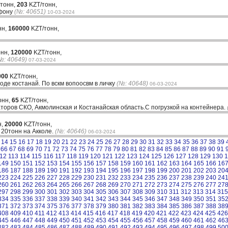
 тонн,
203
KZT/тонн,
ефону
(№: 40651)
10-03-2024
нн,
160000
KZT/тонн,
онн,
120000
KZT/тонн,
№: 40649)
07-03-2024
000
KZT/тонн,
оде костанай. По вскм вопоосвм в личку
(№: 40648)
06-03-2024
онн,
65
KZT/тонн,
аторов СКО, Акмолинская и Костанайская область.С погрузкой на контейнера.
н,
20000
KZT/тонн,
20тонн на Акколе.
(№: 40646)
06-03-2024
14
15
16
17
18
19
20
21
22
23
24
25
26
27
28
29
30
31
32
33
34
35
36
37
38
39
66
67
68
69
70
71
72
73
74
75
76
77
78
79
80
81
82
83
84
85
86
87
88
89
90
91
12
113
114
115
116
117
118
119
120
121
122
123
124
125
126
127
128
129
130
1
149
150
151
152
153
154
155
156
157
158
159
160
161
162
163
164
165
166
16
186
187
188
189
190
191
192
193
194
195
196
197
198
199
200
201
202
203
20
223
224
225
226
227
228
229
230
231
232
233
234
235
236
237
238
239
240
24
260
261
262
263
264
265
266
267
268
269
270
271
272
273
274
275
276
277
27
297
298
299
300
301
302
303
304
305
306
307
308
309
310
311
312
313
314
315
334
335
336
337
338
339
340
341
342
343
344
345
346
347
348
349
350
351
35
371
372
373
374
375
376
377
378
379
380
381
382
383
384
385
386
387
388
38
408
409
410
411
412
413
414
415
416
417
418
419
420
421
422
423
424
425
426
445
446
447
448
449
450
451
452
453
454
455
456
457
458
459
460
461
462
46
482
483
484
485
486
487
488
489
490
491
492
493
494
495
496
497
498
499
50