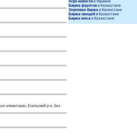
Агро новости
в Украине
Биржа фруктов
в Казахстане
Зерновая биржа
в Казахстане
Биржа овощей
в Казахстане
Биржа мяса
в Казахстане
.
х элеваторах, Есильский р-н, без