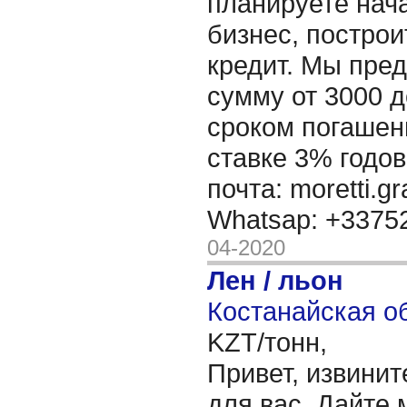
планируете нача
бизнес, построи
кредит. Мы пре
сумму от 3000 д
сроком погашени
ставке 3% годов
почта: moretti.g
Whatsap: +337
04-2020
Лен / льон
Костанайская об
KZT/тонн,
Привет, извинит
для вас, Дайте 