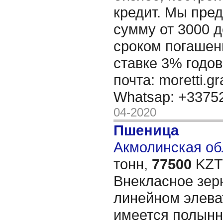
кредит. Мы пре
сумму от 3000 д
сроком погашени
ставке 3% годов
почта: moretti.g
Whatsap: +337
04-2020
Пшеница
Акмолинская обл
тонн,
77500
KZT/
Внекласное зерн
линейном элева
имеется полын