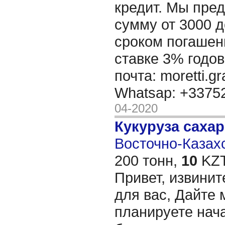
кредит. Мы пре
сумму от 3000 д
сроком погашени
ставке 3% годов
почта: moretti.g
Whatsap: +337
04-2020
Кукуруза саха
Восточно-Казахс
200 тонн,
10
KZT
Привет, извинит
для вас, Дайте 
планируете нача