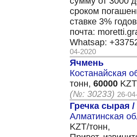
сумму от 3000 д
сроком погашени
ставке 3% годов
почта: moretti.g
Whatsap: +337
04-2020
Ячмень
Костанайская об
тонн,
60000
KZT/
(№: 30233)
26-04
Гречка сырая /
Алматинская об
KZT/тонн,
Привет, извинит