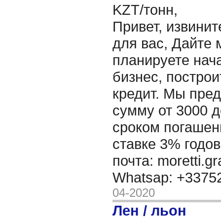
KZT/тонн,
Привет, извинит
для вас, Дайте 
планируете нача
бизнес, построи
кредит. Мы пре
сумму от 3000 д
сроком погашени
ставке 3% годов
почта: moretti.g
Whatsap: +337
04-2020
Лен / льон