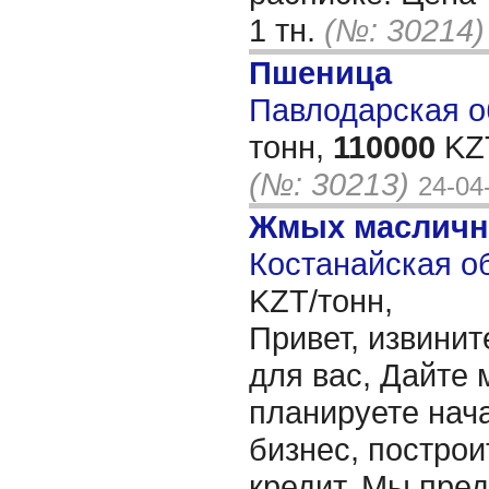
1 тн.
(№: 30214)
Пшеница
Павлодарская об
тонн,
110000
KZT
(№: 30213)
24-04
Жмых масличн
Костанайская об
KZT/тонн,
Привет, извинит
для вас, Дайте 
планируете нача
бизнес, построи
кредит. Мы пре