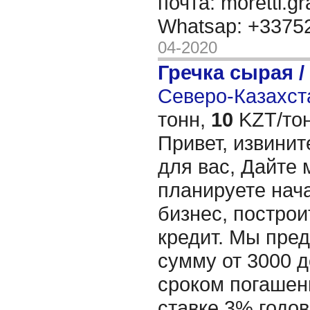
почта: moretti.g
Whatsap: +337
04-2020
Гречка сырая /
Северо-Казахста
тонн,
10
KZT/тон
Привет, извинит
для вас, Дайте 
планируете нача
бизнес, построи
кредит. Мы пре
сумму от 3000 д
сроком погашени
ставке 3% годов