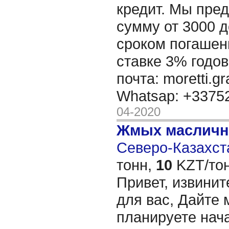
кредит. Мы пре
сумму от 3000 д
сроком погашени
ставке 3% годов
почта: moretti.g
Whatsap: +337
04-2020
Жмых масличн
Северо-Казахста
тонн,
10
KZT/тон
Привет, извинит
для вас, Дайте 
планируете нача