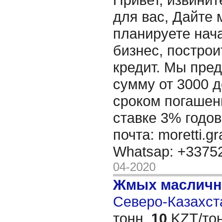
для вас, Дайте 
планируете нача
бизнес, построи
кредит. Мы пре
сумму от 3000 д
сроком погашени
ставке 3% годов
почта: moretti.g
Whatsap: +337
04-2020
Жмых масличн
Северо-Казахста
тонн,
10
KZT/тон