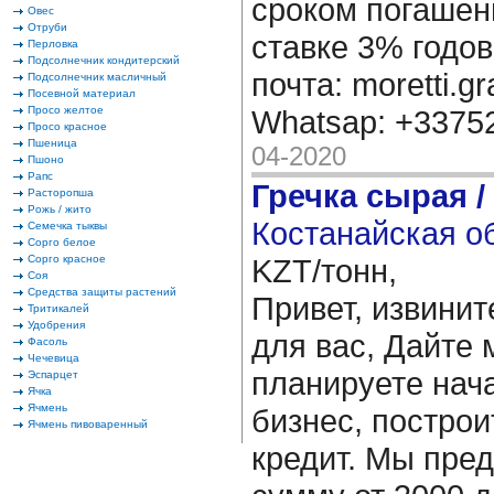
сроком погашени
Овес
Отруби
ставке 3% годов
Перловка
Подсолнечник кондитерский
почта: moretti.g
Подсолнечник масличный
Посевной материал
Просо желтое
Whatsap: +337
Просо красное
Пшеница
04-2020
Пшоно
Рапс
Гречка сырая /
Расторопша
Рожь / жито
Костанайская об
Семечка тыквы
Сорго белое
Сорго красное
KZT/тонн,
Соя
Средства защиты растений
Привет, извинит
Тритикалей
Удобрения
для вас, Дайте 
Фасоль
Чечевица
планируете нача
Эспарцет
Ячка
Ячмень
бизнес, построи
Ячмень пивоваренный
кредит. Мы пре