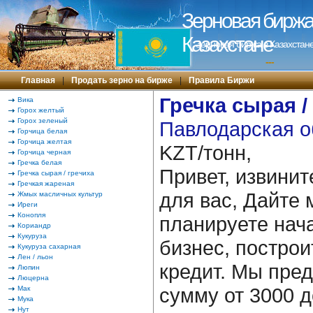
Зерновая биржа 
Казахстане
Зерновая биржа в Казахстане
---
Главная
|
Продать зерно на бирже
|
Правила Биржи
Гречка сырая /
Вика
Горох желтый
Горох зеленый
Павлодарская о
Горчица белая
Горчица желтая
KZT/тонн,
Горчица черная
Гречка белая
Привет, извинит
Гречка сырая / гречиха
Гречкая жареная
для вас, Дайте 
Жмых масличных культур
Иреги
Конопля
планируете нача
Кориандр
Кукуруза
бизнес, построи
Кукуруза сахарная
Лен / льон
кредит. Мы пре
Люпин
Люцерна
сумму от 3000 д
Мак
Мука
Нут