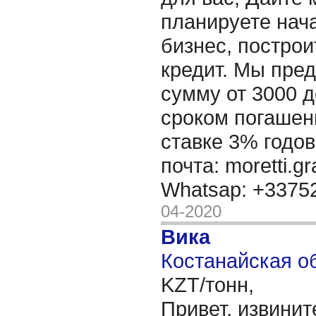
планируете нача
бизнес, построи
кредит. Мы пре
сумму от 3000 д
сроком погашени
ставке 3% годов
почта: moretti.g
Whatsap: +337
04-2020
Вика
Костанайская об
KZT/тонн,
Привет, извинит