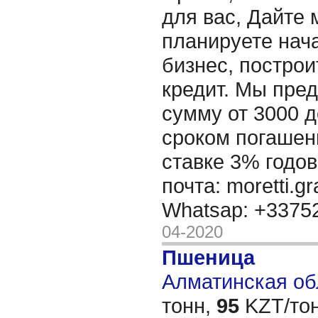
для вас, Дайте 
планируете нача
бизнес, построи
кредит. Мы пре
сумму от 3000 д
сроком погашени
ставке 3% годов
почта: moretti.g
Whatsap: +337
04-2020
Пшеница
Алматинская обл
тонн,
95
KZT/тон