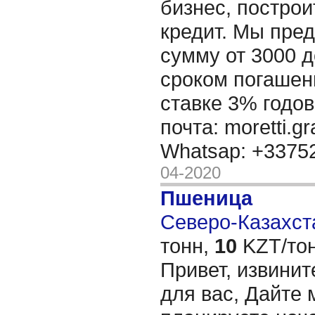
бизнес, построи
кредит. Мы пре
сумму от 3000 д
сроком погашени
ставке 3% годов
почта: moretti.g
Whatsap: +337
04-2020
Пшеница
Северо-Казахста
тонн,
10
KZT/тон
Привет, извинит
для вас, Дайте 