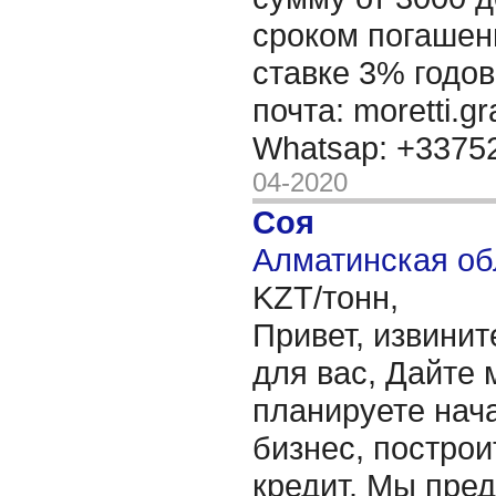
сроком погашени
ставке 3% годов
почта: moretti.g
Whatsap: +337
04-2020
Соя
Алматинская об
KZT/тонн,
Привет, извинит
для вас, Дайте 
планируете нача
бизнес, построи
кредит. Мы пре