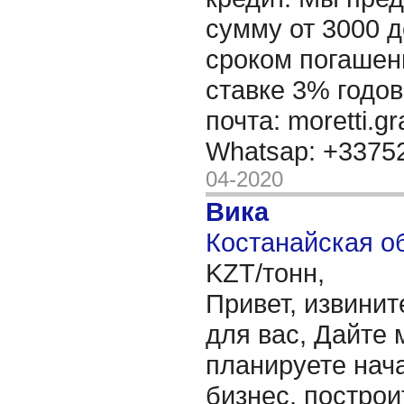
сумму от 3000 д
сроком погашени
ставке 3% годов
почта: moretti.g
Whatsap: +337
04-2020
Вика
Костанайская об
KZT/тонн,
Привет, извинит
для вас, Дайте 
планируете нача
бизнес, построи