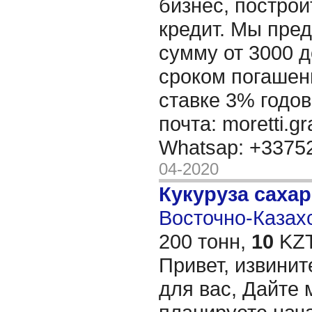
бизнес, построи
кредит. Мы пре
сумму от 3000 д
сроком погашени
ставке 3% годов
почта: moretti.g
Whatsap: +337
04-2020
Кукуруза саха
Восточно-Казахс
200 тонн,
10
KZT
Привет, извинит
для вас, Дайте 