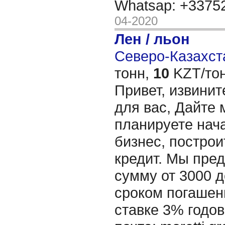
Whatsap: +337
04-2020
Лен / льон
Северо-Казахста
тонн,
10
KZT/тон
Привет, извинит
для вас, Дайте 
планируете нача
бизнес, построи
кредит. Мы пре
сумму от 3000 д
сроком погашени
ставке 3% годов