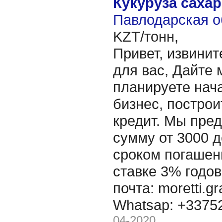
Кукуруза саха
Павлодарская о
KZT/тонн,
Привет, извинит
для вас, Дайте 
планируете нача
бизнес, построи
кредит. Мы пре
сумму от 3000 д
сроком погашени
ставке 3% годов
почта: moretti.g
Whatsap: +337
04-2020