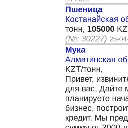
Пшеница
Костанайская об
тонн,
105000
KZT
(№: 30227)
25-04
Мука
Алматинская об
KZT/тонн,
Привет, извинит
для вас, Дайте 
планируете нача
бизнес, построи
кредит. Мы пре
сумму от 3000 д