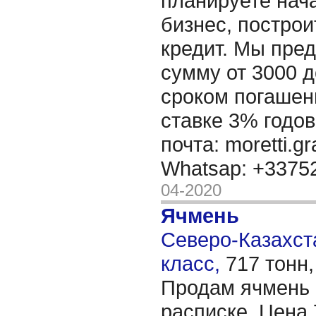
планируете нача
бизнес, построи
кредит. Мы пре
сумму от 3000 д
сроком погашени
ставке 3% годов
почта: moretti.g
Whatsap: +337
04-2020
Ячмень
Северо-Казахста
класс,
717 тонн
Продам ячмень 
расписке. Цена 