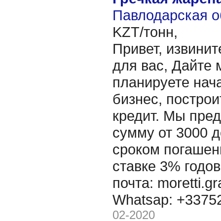
Павлодарская о
KZT/тонн,
Привет, извинит
для вас, Дайте 
планируете нача
бизнес, построи
кредит. Мы пре
сумму от 3000 д
сроком погашени
ставке 3% годов
почта: moretti.g
Whatsap: +337
02-2020