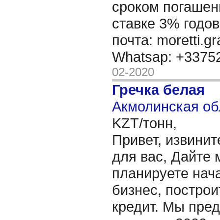
сроком погашени
ставке 3% годов
почта: moretti.g
Whatsap: +337
02-2020
Гречка белая
Акмолинская об
KZT/тонн,
Привет, извинит
для вас, Дайте 
планируете нача
бизнес, построи
кредит. Мы пре