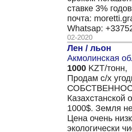
ставке 3% годов
почта: moretti.g
Whatsap: +337
02-2020
Лен / льон
Акмолинская об
1000
KZT/тонн,
Продам с/х уго
СОБСТВЕННОСТ
Казахстанской о
1000$. Земля н
Цена очень низк
экологически чи