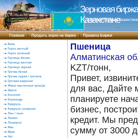
Зерновая биржа 
Казахстане
Зерновая биржа в Казахстане
---
Главная
|
Продать зерно на бирже
|
Правила Биржи
Пшеница
Вика
Горох желтый
Горох зеленый
Алматинская об
Горчица белая
Горчица желтая
KZT/тонн,
Горчица черная
Гречка белая
Привет, извинит
Гречка сырая / гречиха
Гречкая жареная
для вас, Дайте 
Жмых масличных культур
Иреги
Конопля
планируете нача
Кориандр
Кукуруза
бизнес, построи
Кукуруза сахарная
Лен / льон
кредит. Мы пре
Люпин
Люцерна
сумму от 3000 д
Мак
Мука
Нут