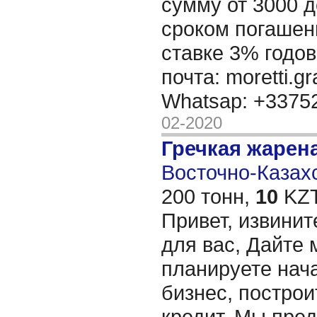
сумму от 3000 д
сроком погашени
ставке 3% годов
почта: moretti.g
Whatsap: +337
02-2020
Гречкая жарен
Восточно-Казахс
200 тонн,
10
KZT
Привет, извинит
для вас, Дайте 
планируете нача
бизнес, построи
кредит. Мы пре