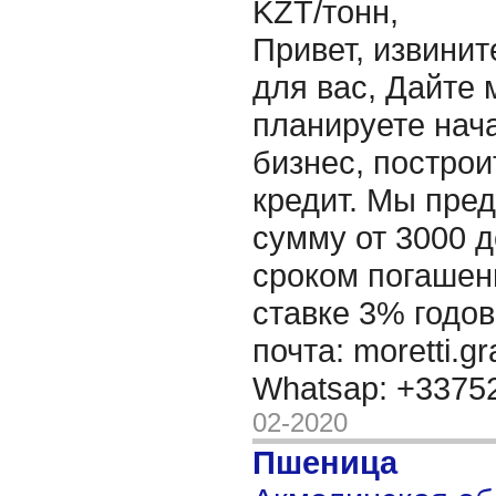
KZT/тонн,
Привет, извинит
для вас, Дайте 
планируете нача
бизнес, построи
кредит. Мы пре
сумму от 3000 д
сроком погашени
ставке 3% годов
почта: moretti.g
Whatsap: +337
02-2020
Пшеница