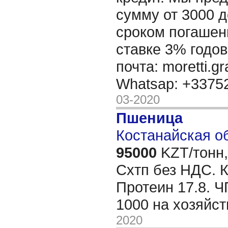
сумму от 3000 д
сроком погашени
ставке 3% годов
почта: moretti.g
Whatsap: +337
03-2020
Пшеница
Костанайская об
95000
KZT/тонн,
Схтп без НДС. К
Протеин 17.8. Ч
1000 на хозяйст
2020