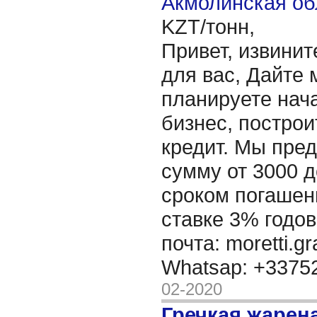
Акмолинская об
KZT/тонн,
Привет, извинит
для вас, Дайте 
планируете нача
бизнес, построи
кредит. Мы пре
сумму от 3000 д
сроком погашени
ставке 3% годов
почта: moretti.g
Whatsap: +337
02-2020
Гречкая жарен