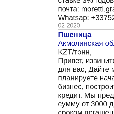
ставке 3% годов
почта: moretti.g
Whatsap: +337
02-2020
Пшеница
Акмолинская об
KZT/тонн,
Привет, извинит
для вас, Дайте 
планируете нача
бизнес, построи
кредит. Мы пре
сумму от 3000 д
сроком погашени