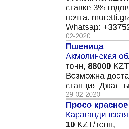
ставке 3% годов
почта: moretti.g
Whatsap: +337
02-2020
Пшеница
Акмолинская обл
тонн,
88000
KZT/
Возможна доста
станция Джалт
29-02-2020
Просо красное
Карагандинская 
10
KZT/тонн,