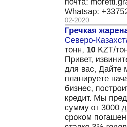
почта: moretti.g
Whatsap: +337
02-2020
Гречкая жарен
Северо-Казахста
тонн,
10
KZT/тон
Привет, извинит
для вас, Дайте 
планируете нача
бизнес, построи
кредит. Мы пре
сумму от 3000 д
сроком погашени
ставке 3% годов