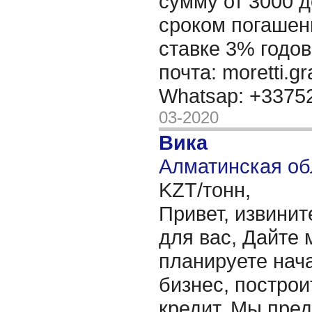
сумму от 3000 д
сроком погашени
ставке 3% годов
почта: moretti.g
Whatsap: +337
03-2020
Вика
Алматинская об
KZT/тонн,
Привет, извинит
для вас, Дайте 
планируете нача
бизнес, построи
кредит. Мы пре