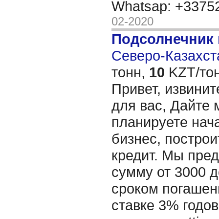
Whatsap: +337
02-2020
Подсолнечник
Северо-Казахста
тонн,
10
KZT/тон
Привет, извинит
для вас, Дайте 
планируете нача
бизнес, построи
кредит. Мы пре
сумму от 3000 д
сроком погашени
ставке 3% годов