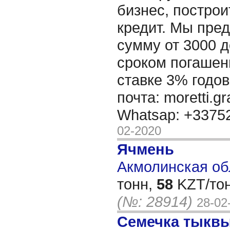
бизнес, построи
кредит. Мы пре
сумму от 3000 д
сроком погашени
ставке 3% годов
почта: moretti.g
Whatsap: +337
02-2020
Ячмень
Акмолинская обл
тонн,
58
KZT/тон
(№: 28914)
28-02
Семечка тыкв