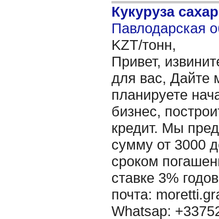
Кукуруза саха
Павлодарская о
KZT/тонн,
Привет, извинит
для вас, Дайте 
планируете нача
бизнес, построи
кредит. Мы пре
сумму от 3000 д
сроком погашени
ставке 3% годов
почта: moretti.g
Whatsap: +337