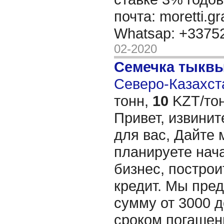
почта: moretti.g
Whatsap: +337
02-2020
Семечка тыкв
Северо-Казахста
тонн,
10
KZT/тон
Привет, извинит
для вас, Дайте 
планируете нача
бизнес, построи
кредит. Мы пре
сумму от 3000 д
сроком погашени