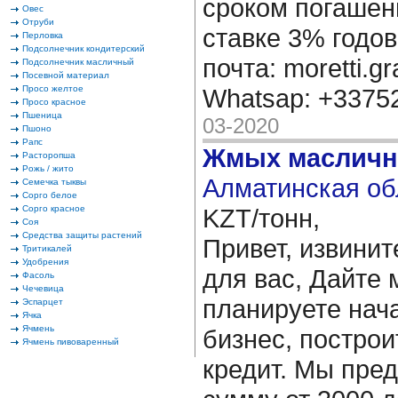
сроком погашени
Овес
Отруби
ставке 3% годов
Перловка
Подсолнечник кондитерский
почта: moretti.g
Подсолнечник масличный
Посевной материал
Просо желтое
Whatsap: +337
Просо красное
Пшеница
03-2020
Пшоно
Рапс
Жмых масличн
Расторопша
Рожь / жито
Алматинская об
Семечка тыквы
Сорго белое
Сорго красное
KZT/тонн,
Соя
Средства защиты растений
Привет, извинит
Тритикалей
Удобрения
для вас, Дайте 
Фасоль
Чечевица
планируете нача
Эспарцет
Ячка
Ячмень
бизнес, построи
Ячмень пивоваренный
кредит. Мы пре