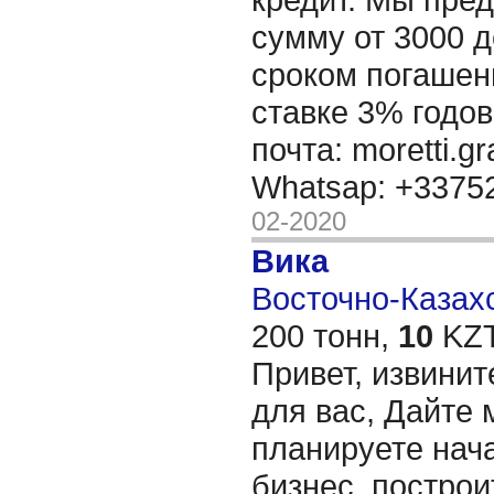
сумму от 3000 д
сроком погашени
ставке 3% годов
почта: moretti.g
Whatsap: +337
02-2020
Вика
Восточно-Казахс
200 тонн,
10
KZT
Привет, извинит
для вас, Дайте 
планируете нача
бизнес, построи