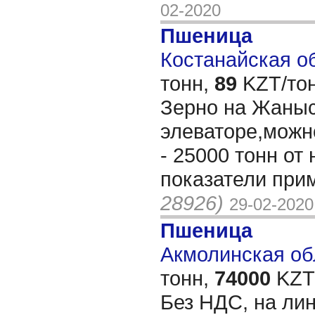
02-2020
Пшеница
Костанайская об
тонн,
89
KZT/тон
Зерно на Жаны
элеваторе,можн
- 25000 тонн от
показатели при
28926)
29-02-2020
Пшеница
Акмолинская обл
тонн,
74000
KZT/
Без НДС, на ли