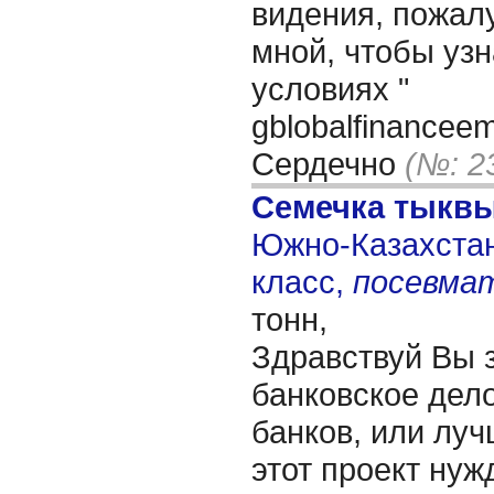
видения, пожалу
мной, чтобы уз
условиях "
gblobalfinancee
Сердечно
(№: 2
Семечка тыкв
Южно-Казахстанс
класс,
посевма
тонн,
Здравствуй Вы 
банковское дело
банков, или лучш
этот проект нуж