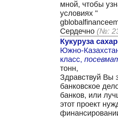
мной, чтобы уз
условиях "
gblobalfinancee
Сердечно
(№: 2
Кукуруза саха
Южно-Казахстанс
класс,
посевма
тонн,
Здравствуй Вы 
банковское дело
банков, или лучш
этот проект нуж
финансировании