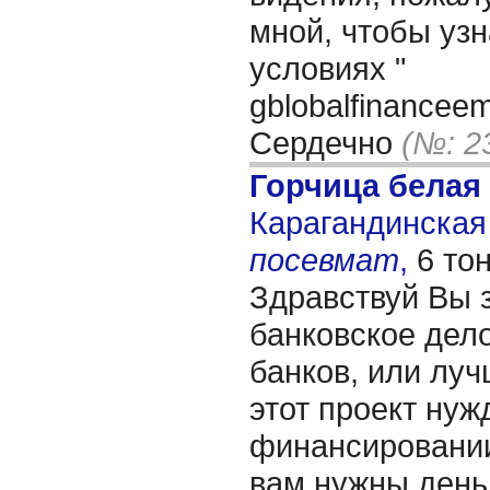
мной, чтобы уз
условиях "
gblobalfinancee
Сердечно
(№: 2
Горчица белая
Карагандинская 
посевмат
,
6 то
Здравствуй Вы 
банковское дело
банков, или лучш
этот проект нуж
финансировании
вам нужны день