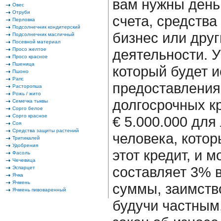
вам нужны день
Овес
Отруби
счета, средства
Перловка
Подсолнечник кондитерский
бизнес или дру
Подсолнечник масличный
Посевной материал
Просо желтое
деятельности. У
Просо красное
Пшеница
который будет 
Пшоно
Рапс
предоставления
Расторопша
Рожь / жито
долгосрочных кр
Семечка тыквы
Сорго белое
Сорго красное
€ 5.000.000 для
Соя
Средства защиты растений
человека, котор
Тритикалей
Удобрения
этот кредит, и 
Фасоль
Чечевица
составляет 3% в
Эспарцет
Ячка
Ячмень
суммы, заимство
Ячмень пивоваренный
будучи частным,