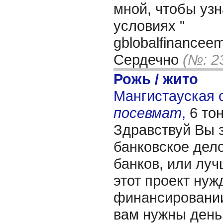
мной, чтобы уз
условиях "
gblobalfinancee
Сердечно
(№: 2
Рожь / жито
Мангистауская о
посевмат
,
6 то
Здравствуй Вы 
банковское дело
банков, или лучш
этот проект нуж
финансировании
вам нужны день