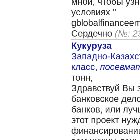
мной, чтобы уз
условиях "
gblobalfinancee
Сердечно
(№: 2
Кукуруза
Западно-Казахст
класс,
посевма
тонн,
Здравствуй Вы 
банковское дело
банков, или лучш
этот проект нуж
финансировании