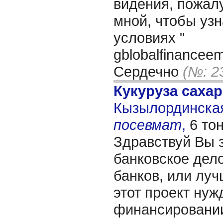
видения, пожалу
мной, чтобы уз
условиях "
gblobalfinancee
Сердечно
(№: 2
Кукуруза саха
Кызылординская 
посевмат
,
6 то
Здравствуй Вы 
банковское дело
банков, или лучш
этот проект нуж
финансировании