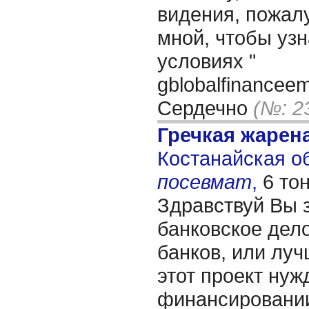
видения, пожалу
мной, чтобы уз
условиях "
gblobalfinancee
Сердечно
(№: 2
Гречкая жарен
Костанайская обл
посевмат
,
6 то
Здравствуй Вы 
банковское дело
банков, или лучш
этот проект нуж
финансировании