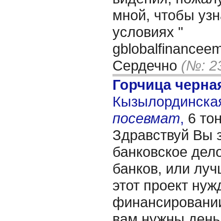
мной, чтобы уз
условиях "
gblobalfinancee
Сердечно
(№: 2
Горчица черна
Кызылординская 
посевмат
,
6 то
Здравствуй Вы 
банковское дело
банков, или лучш
этот проект нуж
финансировании
вам нужны день