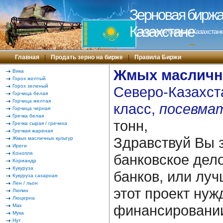
Зерновая биржа 
Казахстане
Зерновая биржа в Казахстане
---
Главная
|
Продать зерно на бирже
|
Правила Биржи
Жмых масличн
Вика
Горох желтый
Горох зеленый
Северо-Казахста
Горчица белая
Горчица желтая
класс,
посевма
Горчица черная
Гречка белая
тонн,
Гречка сырая / гречиха
Гречкая жареная
Здравствуй Вы 
Жмых масличных культур
Иреги
Конопля
банковское дело
Кориандр
Кукуруза
банков, или лучш
Кукуруза сахарная
Лен / льон
этот проект нуж
Люпин
Люцерна
финансировании
Мак
Мука
Нут