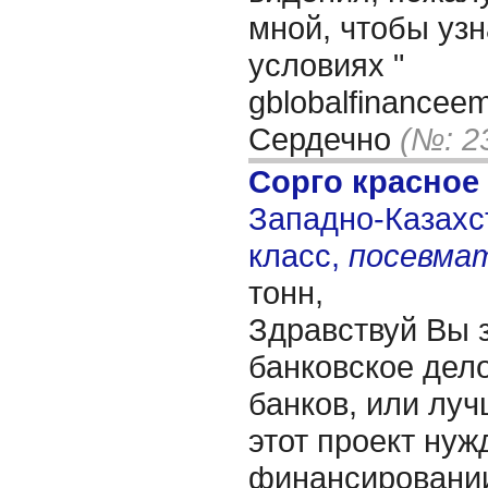
мной, чтобы уз
условиях "
gblobalfinancee
Сердечно
(№: 2
Сорго красное
Западно-Казахст
класс,
посевма
тонн,
Здравствуй Вы 
банковское дело
банков, или лучш
этот проект нуж
финансировании