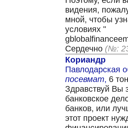
видения, пожалу
мной, чтобы уз
условиях "
gblobalfinancee
Сердечно
(№: 2
Кориандр
Павлодарская об
посевмат
,
6 то
Здравствуй Вы 
банковское дело
банков, или лучш
этот проект нуж
финансировании