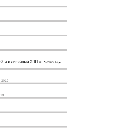
 га и линейный ХПП в г.Кокшетау.
3-2019
019