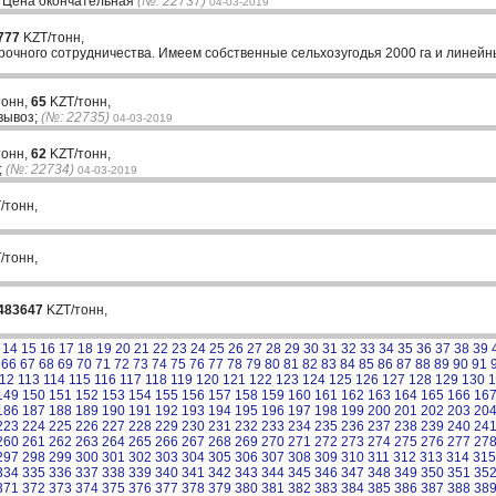
. Цена окончательная
(№: 22737)
04-03-2019
777
KZT/тонн,
очного сотрудничества. Имеем собственные сельхозугодья 2000 га и линейн
тонн,
65
KZT/тонн,
вывоз;
(№: 22735)
04-03-2019
тонн,
62
KZT/тонн,
;
(№: 22734)
04-03-2019
/тонн,
/тонн,
483647
KZT/тонн,
14
15
16
17
18
19
20
21
22
23
24
25
26
27
28
29
30
31
32
33
34
35
36
37
38
39
66
67
68
69
70
71
72
73
74
75
76
77
78
79
80
81
82
83
84
85
86
87
88
89
90
91
12
113
114
115
116
117
118
119
120
121
122
123
124
125
126
127
128
129
130
1
149
150
151
152
153
154
155
156
157
158
159
160
161
162
163
164
165
166
16
186
187
188
189
190
191
192
193
194
195
196
197
198
199
200
201
202
203
20
223
224
225
226
227
228
229
230
231
232
233
234
235
236
237
238
239
240
24
260
261
262
263
264
265
266
267
268
269
270
271
272
273
274
275
276
277
27
297
298
299
300
301
302
303
304
305
306
307
308
309
310
311
312
313
314
315
334
335
336
337
338
339
340
341
342
343
344
345
346
347
348
349
350
351
35
371
372
373
374
375
376
377
378
379
380
381
382
383
384
385
386
387
388
38