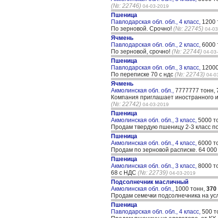
(№: 22746)
04-03-2019
Пшеница
Павлодарская обл. обл., 4 класс,
1200 
По зерновой. Срочно!
(№: 22745)
04-03
Ячмень
Павлодарская обл. обл., 2 класс,
6000 
По зерновой, срочно!
(№: 22744)
04-03
Пшеница
Павлодарская обл. обл., 3 класс,
12000
По переписке 70 с ндс
(№: 22743)
04-0
Ячмень
Акмолинская обл. обл.,
7777777 тонн,
Компания приглашает иностранного и
(№: 22742)
04-03-2019
Пшеница
Акмолинская обл. обл., 3 класс,
5000 т
Продам твердую пшеницу 2-3 класс по
Пшеница
Акмолинская обл. обл., 4 класс,
6000 т
Продам по зерновой расписке. 64 000 
Пшеница
Акмолинская обл. обл., 3 класс,
8000 т
68 с НДС
(№: 22739)
04-03-2019
Подсолнечник масличный
Акмолинская обл. обл.,
1000 тонн,
370
Продам семечки подсолнечника на у
Пшеница
Павлодарская обл. обл., 4 класс,
500 т