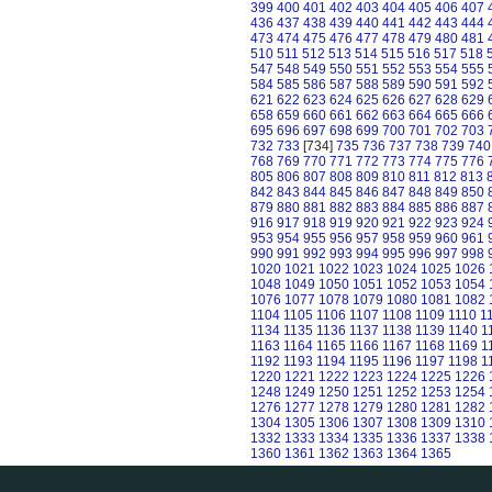
399
400
401
402
403
404
405
406
407
436
437
438
439
440
441
442
443
444
473
474
475
476
477
478
479
480
481
510
511
512
513
514
515
516
517
518
547
548
549
550
551
552
553
554
555
584
585
586
587
588
589
590
591
592
621
622
623
624
625
626
627
628
629
658
659
660
661
662
663
664
665
666
695
696
697
698
699
700
701
702
703
732
733
[734]
735
736
737
738
739
740
768
769
770
771
772
773
774
775
776
805
806
807
808
809
810
811
812
813
842
843
844
845
846
847
848
849
850
879
880
881
882
883
884
885
886
887
916
917
918
919
920
921
922
923
924
953
954
955
956
957
958
959
960
961
990
991
992
993
994
995
996
997
998
1020
1021
1022
1023
1024
1025
1026
1048
1049
1050
1051
1052
1053
1054
1076
1077
1078
1079
1080
1081
1082
1104
1105
1106
1107
1108
1109
1110
1
1134
1135
1136
1137
1138
1139
1140
1
1163
1164
1165
1166
1167
1168
1169
1
1192
1193
1194
1195
1196
1197
1198
1
1220
1221
1222
1223
1224
1225
1226
1248
1249
1250
1251
1252
1253
1254
1276
1277
1278
1279
1280
1281
1282
1304
1305
1306
1307
1308
1309
1310
1332
1333
1334
1335
1336
1337
1338
1360
1361
1362
1363
1364
1365