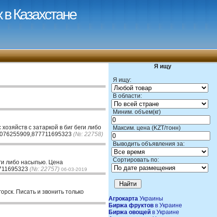
 в Казахстане
Я ищу
Я ищу:
В области:
Миним. объем(кг)
хозяйств с затаркой в биг беги либо
Максим. цена (KZT/тонн)
87076255909,877711695323
(№: 22758)
Выводить объявления за:
Сортировать по:
еги либо насыпью. Цена
7711695323
(№: 22757)
06-03-2019
орск. Писать и звонить только
Агрокарта
Украины
Биржа фруктов
в Украине
Биржа овощей
в Украине