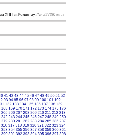
ый ХПП в г.Кокшетау.
(№: 22736)
04-03-
40
41
42
43
44
45
46
47
48
49
50
51
52
92
93
94
95
96
97
98
99
100
101
102
31
132
133
134
135
136
137
138
139
7
168
169
170
171
172
173
174
175
176
4
205
206
207
208
209
210
211
212
213
1
242
243
244
245
246
247
248
249
250
8
279
280
281
282
283
284
285
286
287
316
317
318
319
320
321
322
323
324
2
353
354
355
356
357
358
359
360
361
9
390
391
392
393
394
395
396
397
398