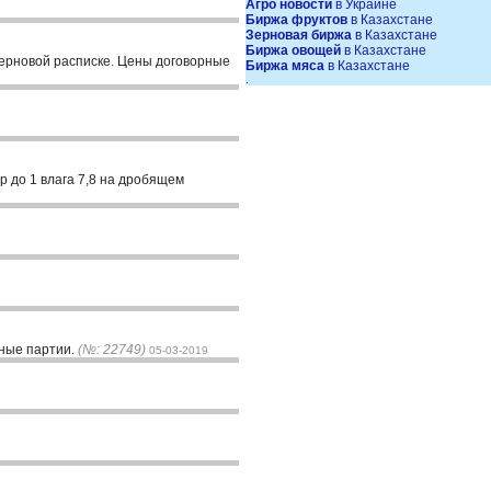
Агро новости
в Украине
Биржа фруктов
в Казахстане
Зерновая биржа
в Казахстане
Биржа овощей
в Казахстане
зерновой расписке. Цены договорные
Биржа мяса
в Казахстане
.
о 1 влага 7,8 на дробящем
нные партии.
(№: 22749)
05-03-2019