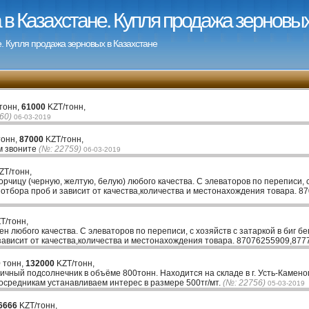
в Казахстане. Купля продажа зерновых
. Купля продажа зерновых в Казахстане
тонн,
61000
KZT/тонн,
60)
06-03-2019
тонн,
87000
KZT/тонн,
м звоните
(№: 22759)
06-03-2019
ZT/тонн,
рчицу (черную, желтую, белую) любого качества. С элеваторов по переписи, с 
 отбора проб и зависит от качества,количества и местонахождения товара. 
T/тонн,
н любого качества. С элеваторов по переписи, с хозяйств с затаркой в биг б
зависит от качества,количества и местонахождения товара. 87076255909,87
 тонн,
132000
KZT/тонн,
чный подсолнечник в объёме 800тонн. Находится на складе в г. Усть-Каменог
средникам устанавливаем интерес в размере 500тг/мт.
(№: 22756)
05-03-2019
6666
KZT/тонн,