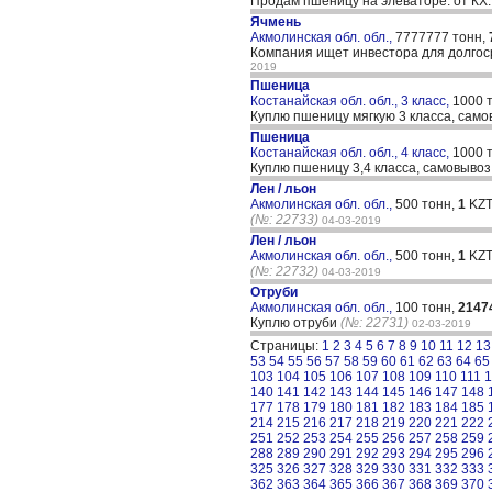
Продам пшеницу на элеваторе. от КХ
Ячмень
Акмолинская обл. обл.,
7777777 тонн,
Компания ищет инвестора для долгоср
2019
Пшеница
Костанайская обл. обл., 3 класс,
1000 
Куплю пшеницу мягкую 3 класса, само
Пшеница
Костанайская обл. обл., 4 класс,
1000 
Куплю пшеницу 3,4 класса, самовывоз
Лен / льон
Акмолинская обл. обл.,
500 тонн,
1
KZT
(№: 22733)
04-03-2019
Лен / льон
Акмолинская обл. обл.,
500 тонн,
1
KZT
(№: 22732)
04-03-2019
Отруби
Акмолинская обл. обл.,
100 тонн,
2147
Куплю отруби
(№: 22731)
02-03-2019
Страницы:
1
2
3
4
5
6
7
8
9
10
11
12
13
53
54
55
56
57
58
59
60
61
62
63
64
65
103
104
105
106
107
108
109
110
111
1
140
141
142
143
144
145
146
147
148
177
178
179
180
181
182
183
184
185
214
215
216
217
218
219
220
221
222
251
252
253
254
255
256
257
258
259
288
289
290
291
292
293
294
295
296
325
326
327
328
329
330
331
332
333
362
363
364
365
366
367
368
369
370