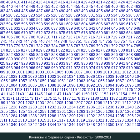
408
409
410
411
412
413
414
415
416
417
418
419
420
421
422
423
424
425
426
445
446
447
448
449
450
451
452
453
454
455
456
457
458
459
460
461
462
46
482
483
484
485
486
487
488
489
490
491
492
493
494
495
496
497
498
499
50
519
520
521
522
523
524
525
526
527
528
529
530
531
532
533
534
535
536
537
556
557
558
559
560
561
562
563
564
565
566
567
568
569
570
571
572
573
57
593
594
595
596
597
598
599
600
601
602
603
604
605
606
607
608
609
610
611
630
631
632
633
634
635
636
637
638
639
640
641
642
643
644
645
646
647
64
667
668
669
670
671
672
673
674
675
676
677
678
679
680
681
682
683
684
68
704
705
706
707
708
709
710
711
712
713
714
715
716
717
718
719
720
721
722
741
742
743
744
745
746
747
748
749
750
751
752
753
754
755
756
757
758
75
777
778
779
780
781
782
783
784
785
786
787
788
789
790
791
792
793
794
79
814
815
816
817
818
819
820
821
822
823
824
825
826
827
828
829
830
831
832
851
852
853
854
855
856
857
858
859
860
861
862
863
864
865
866
867
868
86
888
889
890
891
892
893
894
895
896
897
898
899
900
901
902
903
904
905
90
925
926
927
928
929
930
931
932
933
934
935
936
937
938
939
940
941
942
94
962
963
964
965
966
967
968
969
970
971
972
973
974
975
976
977
978
979
98
999
1000
1001
1002
1003
1004
1005
1006
1007
1008
1009
1010
1011
1012
101
1027
1028
1029
1030
1031
1032
1033
1034
1035
1036
1037
1038
1039
1040
10
1055
1056
1057
1058
1059
1060
1061
1062
1063
1064
1065
1066
1067
1068
10
1083
1084
1085
1086
1087
1088
1089
1090
1091
1092
1093
1094
1095
1096
10
111
1112
1113
1114
1115
1116
1117
1118
1119
1120
1121
1122
1123
1124
1125
11
141
1142
1143
1144
1145
1146
1147
1148
1149
1150
1151
1152
1153
1154
1155
1
170
1171
1172
1173
1174
1175
1176
1177
1178
1179
1180
1181
1182
1183
1184
1
199
1200
1201
1202
1203
1204
1205
1206
1207
1208
1209
1210
1211
1212
121
1227
1228
1229
1230
1231
1232
1233
1234
1235
1236
1237
1238
1239
1240
12
1255
1256
1257
1258
1259
1260
1261
1262
1263
1264
1265
1266
1267
1268
12
1283
1284
1285
1286
1287
1288
1289
1290
1291
1292
1293
1294
1295
1296
12
1311
1312
1313
1314
1315
1316
1317
1318
1319
1320
1321
1322
1323
1324
13
1339
1340
1341
1342
1343
1344
1345
1346
1347
1348
1349
1350
1351
1352
13
Контакты
© Зерновая биржа - Казахстан, 2008-2011