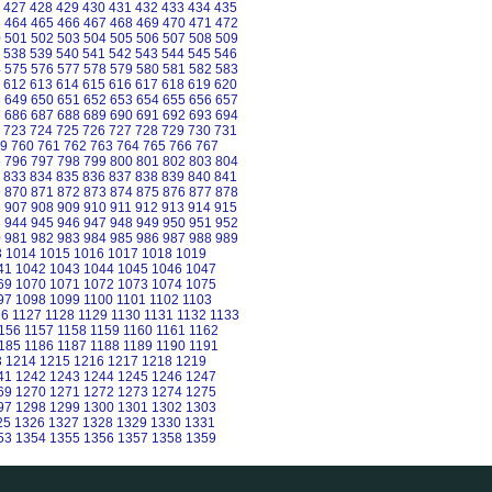
427
428
429
430
431
432
433
434
435
3
464
465
466
467
468
469
470
471
472
0
501
502
503
504
505
506
507
508
509
538
539
540
541
542
543
544
545
546
4
575
576
577
578
579
580
581
582
583
612
613
614
615
616
617
618
619
620
8
649
650
651
652
653
654
655
656
657
5
686
687
688
689
690
691
692
693
694
723
724
725
726
727
728
729
730
731
9
760
761
762
763
764
765
766
767
5
796
797
798
799
800
801
802
803
804
833
834
835
836
837
838
839
840
841
9
870
871
872
873
874
875
876
877
878
6
907
908
909
910
911
912
913
914
915
3
944
945
946
947
948
949
950
951
952
0
981
982
983
984
985
986
987
988
989
3
1014
1015
1016
1017
1018
1019
41
1042
1043
1044
1045
1046
1047
69
1070
1071
1072
1073
1074
1075
97
1098
1099
1100
1101
1102
1103
26
1127
1128
1129
1130
1131
1132
1133
156
1157
1158
1159
1160
1161
1162
185
1186
1187
1188
1189
1190
1191
3
1214
1215
1216
1217
1218
1219
41
1242
1243
1244
1245
1246
1247
69
1270
1271
1272
1273
1274
1275
97
1298
1299
1300
1301
1302
1303
25
1326
1327
1328
1329
1330
1331
53
1354
1355
1356
1357
1358
1359