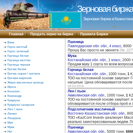
Зерновая биржа 
Зерновая биржа в Казахстане
---
Главная
|
Продать зерно на бирже
|
Правила Биржи
Пшеница
Вика
Павлодарская обл. обл., 4 класс,
8000 
Горох желтый
Прошу Вас просто не звоните
(№: 227
Горох зеленый
Мука
Горчица белая
Костанайская обл. обл., 1 класс,
2000 
Горчица желтая
Продам муку 1 сорта по всем вопроса
Горчица черная
Гречка белая
Горчица белая
Гречка сырая / гречиха
Костанайская обл. обл.,
1000 тонн,
1
K
ТОО на постоянной основе закупает Го
Гречкая жареная
насыпью. Цена обговаривается после
Жмых масличных культур
06-03-2019
Иреги
Лен / льон
Конопля
Акмолинская обл. обл.,
1000 тонн,
1
KZ
Кориандр
ТОО на постоянной основе закупает ле
Кукуруза
обговаривается после отбора проб и 
Кукуруза сахарная
Подсолнечник масличный
Лен / льон
Восточно-Казахстанская обл. обл.,
800
Люпин
ТОО «KazCorn Invest» реализует Масли
Люцерна
реально заинтересованным людям. По
Мак
Мука
Пшеница
Акмолинская обл. обл.,
5000 тонн,
666
Нут