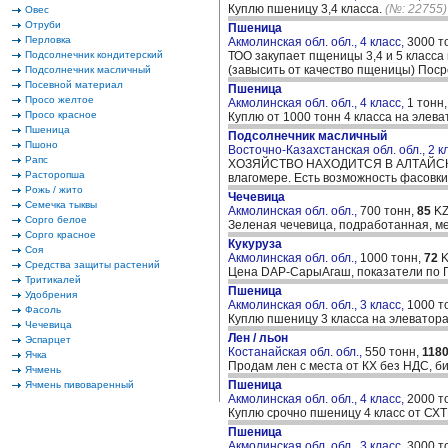
Куплю пшеницу 3,4 класса.
(№: 22755)
Овес
Отруби
Пшеница
Перловка
Акмолинская обл. обл., 4 класс,
3000 т
Подсолнечник кондитерский
ТОО закупает пщеницы 3,4 и 5 класса
(завысить от качество пщеницы) Поср
Подсолнечник масличный
Посевной материал
Пшеница
Просо желтое
Акмолинская обл. обл., 4 класс,
1 тонн
Просо красное
Куплю от 1000 тонн 4 класса на элева
Пшеница
Подсолнечник масличный
Пшоно
Восточно-Казахстанская обл. обл., 2 к
Рапс
ХОЗЯЙСТВО НАХОДИТСЯ В АЛТАЙСКОМ 
Расторопша
влагомере. Есть возможность фасовки
Рожь / жито
Чечевица
Семечка тыквы
Акмолинская обл. обл.,
700 тонн,
85
KZ
Сорго белое
Зеленая чечевица, подработанная, м
Сорго красное
Кукуруза
Соя
Акмолинская обл. обл.,
1000 тонн,
72
K
Средства защиты растений
Цена DAP-СарыАгаш, показатели по 
Тритикалей
Пшеница
Удобрения
Акмолинская обл. обл., 3 класс,
1000 т
Фасоль
Куплю пшеницу 3 класса на элеваторах
Чечевица
Лен / льон
Эспарцет
Костанайская обл. обл.,
550 тонн,
118
Ячка
Продам лен с места от КХ без НДС, би
Ячмень
Пшеница
Ячмень пивоваренный
Акмолинская обл. обл., 4 класс,
2000 т
Куплю срочно пшеницу 4 класс от СХТ
Пшеница
Акмолинская обл. обл., 3 класс,
3000 т