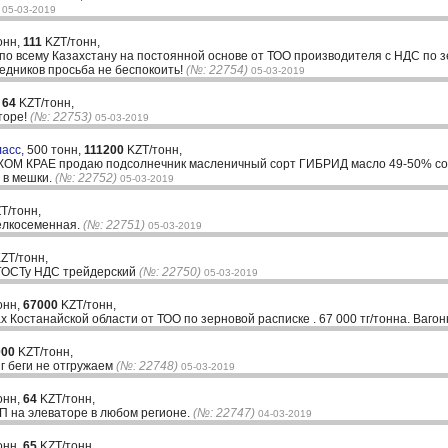
05-03-2019
онн,
111
KZT/тонн,
 по всему Казахстану на постоянной основе от ТОО производителя с НДС по 
едников просьба не беспокоить!
(№: 22754)
05-03-2019
,
64
KZT/тонн,
торе!
(№: 22753)
05-03-2019
ласс,
500 тонн,
111200
KZT/тонн,
КРАЕ продаю подсолнечник масленичный сорт ГИБРИД масло 49-50% сор д
 в мешки.
(№: 22752)
05-03-2019
T/тонн,
елкосеменная.
(№: 22751)
05-03-2019
ZT/тонн,
ГОСТу НДС трейдерский
(№: 22750)
05-03-2019
онн,
67000
KZT/тонн,
 Костанайской области от ТОО по зерновой расписке . 67 000 тг/тонна. Ваго
000
KZT/тонн,
г беги не отгружаем
(№: 22748)
05-03-2019
онн,
64
KZT/тонн,
П на элеваторе в любом регионе.
(№: 22747)
04-03-2019
онн,
65
KZT/тонн,