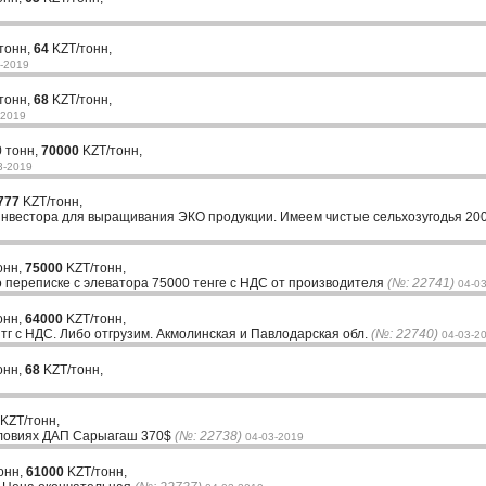
тонн,
64
KZT/тонн,
-2019
тонн,
68
KZT/тонн,
-2019
 тонн,
70000
KZT/тонн,
3-2019
777
KZT/тонн,
нвестора для выращивания ЭКО продукции. Имеем чистые сельхозугодья 2000
онн,
75000
KZT/тонн,
 переписке с элеватора 75000 тенге с НДС от производителя
(№: 22741)
04-0
онн,
64000
KZT/тонн,
тг с НДС. Либо отгрузим. Акмолинская и Павлодарская обл.
(№: 22740)
04-03-2
онн,
68
KZT/тонн,
KZT/тонн,
словиях ДАП Сарыагаш 370$
(№: 22738)
04-03-2019
онн,
61000
KZT/тонн,