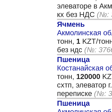
элеваторе в Акм
кх без НДС
(№: 
Ячмень
Акмолинская обл
тонн,
1
KZT/тонн
без ндс
(№: 376
Пшеница
Костанайская об
тонн,
120000
KZT
схтп, элеватор 
переписке
(№: 
Пшеница
Акмолинская обл