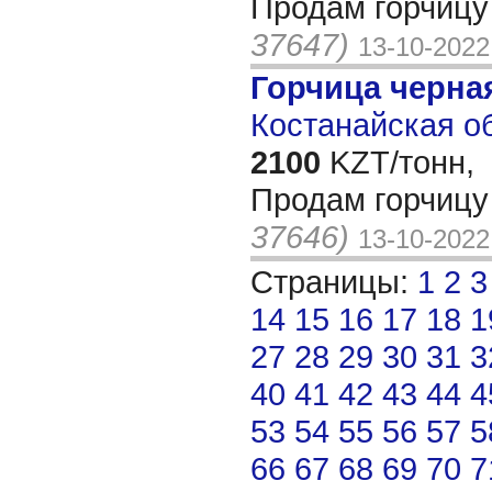
Продам горчицу
37647)
13-10-2022
Горчица черна
Костанайская об
2100
KZT/тонн,
Продам горчицу
37646)
13-10-2022
Страницы:
1
2
3
14
15
16
17
18
1
27
28
29
30
31
3
40
41
42
43
44
4
53
54
55
56
57
5
66
67
68
69
70
7