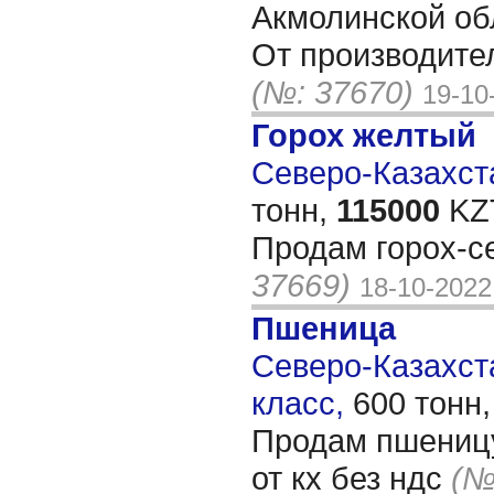
Акмолинской обл
От производите
(№: 37670)
19-10
Горох желтый
Северо-Казахста
тонн,
115000
KZT
Продам горох-се
37669)
18-10-2022
Пшеница
Северо-Казахста
класс,
600 тонн
Продам пшеницу
от кх без ндс
(№