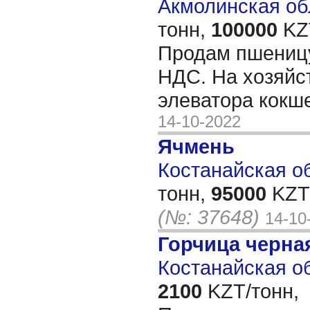
Акмолинская обл
тонн,
100000
KZT
Продам пшеницу 
НДС. На хозяйс
элеватора кокш
14-10-2022
Ячмень
Костанайская об
тонн,
95000
KZT/
(№: 37648)
14-10
Горчица черна
Костанайская об
2100
KZT/тонн,