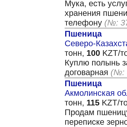
Мука, есть услу
хранения пшени
телефону
(№: 3
Пшеница
Северо-Казахста
тонн,
100
KZT/то
Куплю полынь з
договарная
(№:
Пшеница
Акмолинская обл
тонн,
115
KZT/то
Продам пшеницу
переписке зерно