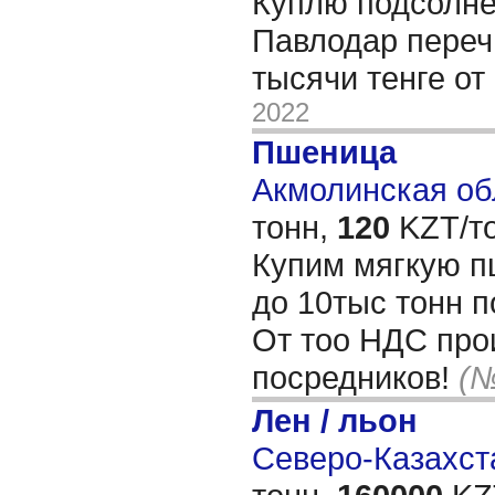
Куплю подсолне
Павлодар переч
тысячи тенге от
2022
Пшеница
Акмолинская обл
тонн,
120
KZT/то
Купим мягкую п
до 10тыс тонн п
От тоо НДС про
посредников!
(№
Лен / льон
Северо-Казахста