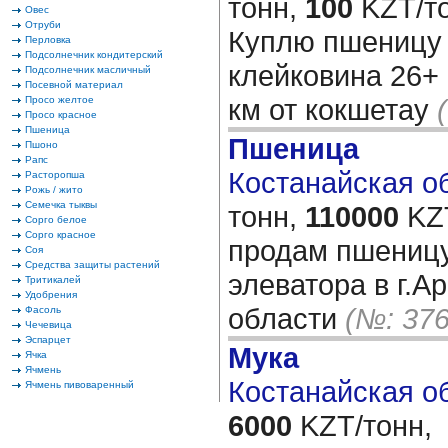
тонн,
100
KZT/то
Овес
Отруби
Куплю пшеницу 3
Перловка
Подсолнечник кондитерский
клейковина 26+ 
Подсолнечник масличный
Посевной материал
км от кокшетау
Просо желтое
Просо красное
Пшеница
Пшеница
Пшоно
Рапс
Костанайская об
Расторопша
Рожь / жито
Семечка тыквы
тонн,
110000
KZT
Сорго белое
Сорго красное
продам пшеницу
Соя
Средства защиты растений
элеватора в г.А
Тритикалей
Удобрения
области
(№: 376
Фасоль
Чечевица
Эспарцет
Мука
Ячка
Ячмень
Костанайская об
Ячмень пивоваренный
6000
KZT/тонн,