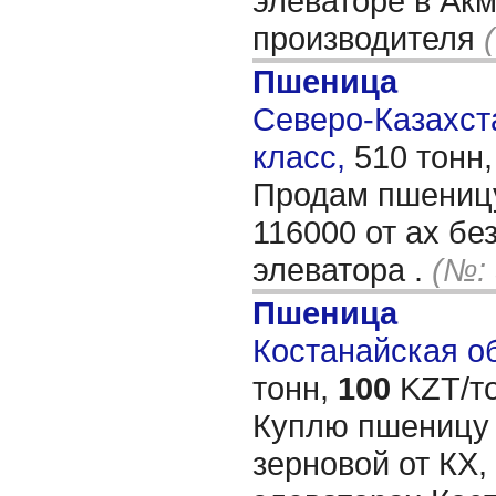
элеваторе в Ак
производителя
Пшеница
Северо-Казахста
класс,
510 тонн
Продам пшеницу
116000 от ах бе
элеватора .
(№:
Пшеница
Костанайская об
тонн,
100
KZT/то
Куплю пшеницу 
зерновой от КХ,