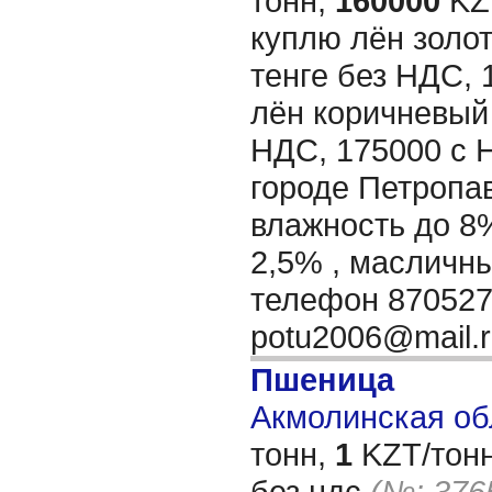
тонн,
160000
KZT
куплю лён золо
тенге без НДС, 
лён коричневый 
НДС, 175000 с 
городе Петропав
влажность до 8
2,5% , масличн
телефон 870527
potu2006@mail.
Пшеница
Акмолинская обл
тонн,
1
KZT/тонн
без ндс
(№: 376