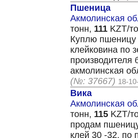
Пшеница
Акмолинская обл
тонн,
111
KZT/то
Куплю пшеницу 
клейковина по з
производителя б
акмолинская обл
(№: 37667)
18-10
Вика
Акмолинская обл
тонн,
115
KZT/то
продам пшеницу
клей 30 -32, по