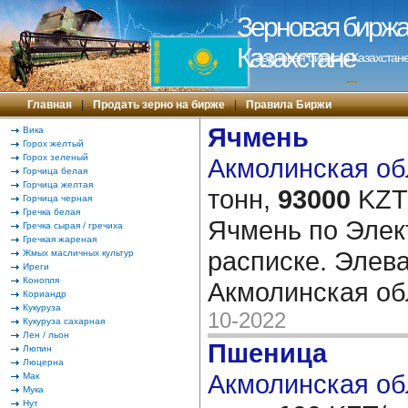
Зерновая биржа 
Казахстане
Зерновая биржа в Казахстане
---
Главная
|
Продать зерно на бирже
|
Правила Биржи
Ячмень
Вика
Горох желтый
Горох зеленый
Акмолинская обл
Горчица белая
Горчица желтая
тонн,
93000
KZT/
Горчица черная
Гречка белая
Ячмень по Элек
Гречка сырая / гречиха
Гречкая жареная
расписке. Элева
Жмых масличных культур
Иреги
Конопля
Акмолинская о
Кориандр
Кукуруза
10-2022
Кукуруза сахарная
Лен / льон
Пшеница
Люпин
Люцерна
Акмолинская обл
Мак
Мука
Нут