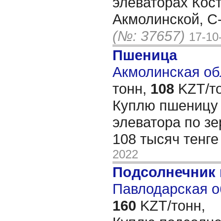
элеваторах Кос
Акмолинской, С
(№: 37657)
17-10
Пшеница
Акмолинская обл
тонн,
108
KZT/то
Куплю пшеницу 
элеватора по зе
108 тысяч тенге
2022
Подсолнечник
Павлодарская о
160
KZT/тонн,