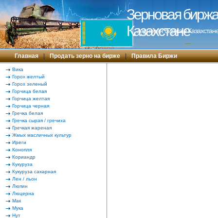
Зерновая биржа 
Казахстане
Зерновая биржа в Казахстане
---
Главная
|
Продать зерно на бирже
|
Правила Биржи
Вика
Горох желтый
Горох зеленый
Горчица белая
Горчица желтая
Горчица черная
Гречка белая
Гречка сырая / гречиха
Гречкая жареная
Жмых масличных культур
Иреги
Конопля
Кориандр
Кукуруза
Кукуруза сахарная
Лен / льон
Люпин
Люцерна
Мак
Мука
Нут