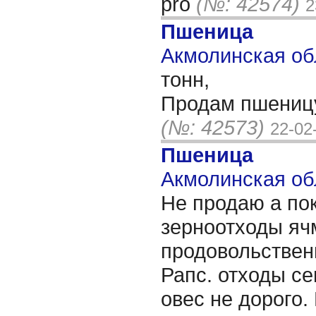
pro
(№: 42574)
2
Пшеница
Акмолинская обл
тонн,
Продам пшеницу
(№: 42573)
22-02
Пшеница
Акмолинская обл
Не продаю а по
зерноотходы яч
продовольствен
Рапс. отходы с
овес не дорого