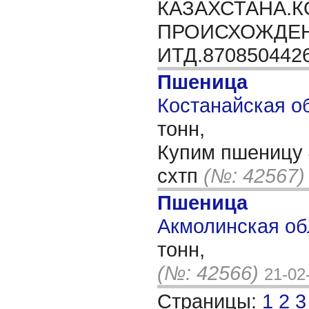
КАЗАХСТАНА.
ПРОИСХОЖДЕН
ИТД.870850442
Пшеница
Костанайская об
тонн,
Купим пшеницу 4
схтп
(№: 42567)
Пшеница
Акмолинская обл
тонн,
(№: 42566)
21-02
Страницы:
1
2
3