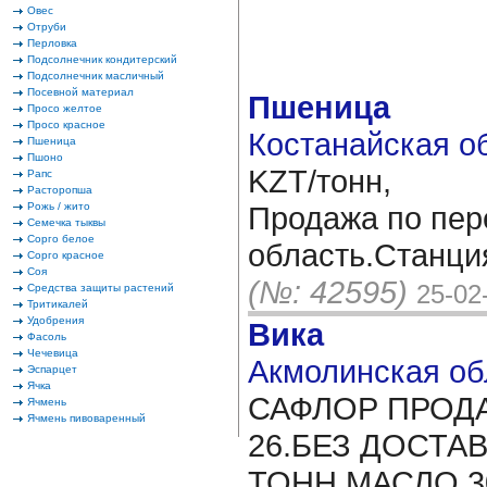
Овес
Отруби
Перловка
Подсолнечник кондитерский
Подсолнечник масличный
Посевной материал
Пшеница
Просо желтое
Просо красное
Костанайская об
Пшеница
Пшоно
KZT/тонн,
Рапс
Расторопша
Рожь / жито
Продажа по пер
Семечка тыквы
Сорго белое
область.Станци
Сорго красное
Соя
(№: 42595)
25-02
Средства защиты растений
Тритикалей
Удобрения
Вика
Фасоль
Чечевица
Акмолинская об
Эспарцет
Ячка
САФЛОР ПРОДА
Ячмень
Ячмень пивоваренный
26.БЕЗ ДОСТАВ
ТОНН.МАСЛО 3