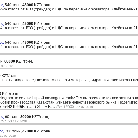
сс,
540 тонн,
45000
KZT/тонн,
го класса от ТОО (трейдер) с НДС по переписке с элеватора. Клейковина-21,
сс,
540 тонн,
45000
KZT/тонн,
го класса от ТОО (трейдер) с НДС по переписке с элеватора. Клейковина-21,
сс,
540 тонн,
45000
KZT/тонн,
го класса от ТОО (трейдер) с НДС по переписке с элеватора. Клейковина-21,
нн,
60000
KZT/тонн,
-07-2018
0
KZT/тонн,
шины Bridgestone,Firestone,Michelen и моторные, гидравлические масла Fuc
0
KZT/тонн,
elegram по ссылке https://t.me/vagonzernakz Там вы разместите свои заявки о 
ботки производства Казахстан. Узнаете новости зернового рынка. Поделитес
 87054421999(Ватсап) Ждём Вас!
(№: 19533)
22-07-2018
сс,
60 тонн,
30000
KZT/тонн,
 19532)
21-07-2018
сс,
700 тонн,
42000
KZT/тонн,
21-07-2018