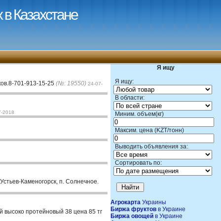
 в Казахстане
Я ищу
Я ищу:
ков.8-701-913-15-25
(№: 19550)
24-07-
В области:
7-2018
Миним. объем(кг)
Максим. цена (KZT/тонн)
Выводить объявления за:
Сортировать по:
Устьев-Каменогорск, п. Солнечное.
Агрокарта
Украины
Биржа фруктов
в Украине
й высоко протейновый 38 цена 85 тг
Биржа овощей
в Украине