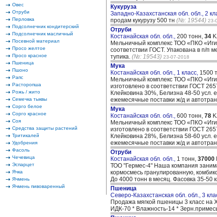
Овес
Кукуруза
Отруби
Западно-Казахстанская обл. обл., 2 кл
Перловка
продам кукурузу 500 тн
(№: 19544)
23-
Подсолнечник кондитерский
Отруби
Подсолнечник масличный
Костанайская обл. обл.,
200 тонн,
34
K
Посевной материал
Мельничный комплекс ТОО «ПКО «Игил
Просо желтое
соответствии ГОСТ. Упакована в п/п м
Просо красное
тупика.
(№: 19543)
23-07-2018
Пшеница
Мука
Пшоно
Костанайская обл. обл., 1 класс,
1500 
Рапс
Мельничный комплекс ТОО «ПКО «Игил
Расторопша
изготовлено в соответствии ГОСТ 2657
Рожь / жито
Клейковина 30%, Белизна 48-50 усл. 
Семечка тыквы
ежемесячные поставки ж/д и автотран
Сорго белое
Мука
Сорго красное
Костанайская обл. обл.,
600 тонн,
78
K
Соя
Мельничный комплекс ТОО «ПКО «Игил
Средства защиты растений
изготовлено в соответствии ГОСТ 2657
Тритикалей
Клейковина 28%, Белизна 58-60 усл. 
ежемесячные поставки ж/д и автотран
Удобрения
Фасоль
Отруби
Чечевица
Костанайская обл. обл.,
1 тонн,
37000
Эспарцет
ТОО "Гермес-4" Наша компания заним
Ячка
кормосмесь гранулированную, комбико
До 4000 тонн в месяц. Фасовка 35-50 
Ячмень
Ячмень пивоваренный
Пшеница
Северо-Казахстанская обл. обл., 3 кла
Продажа мягкой пшеницы 3 класс на ХП
ИДК-70 * Влажность-14 * Зерн.примес