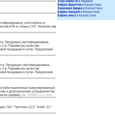
Агро новости
в Украине
Биржа фруктов
в Казахстане
Зерновая биржа
в Казахстане
Биржа овощей
в Казахстане
Биржа мяса
в Казахстане
.
ртифицирована, изготовлено в
ортом в РК и страны СНГ. Наличие ж/д
та. Продукция сертифицирована,
 2 кг. Параметры качества:
овой продукции в сутки. Предлагаем
рта. Продукция сертифицирована,
 2 кг. Параметры качества:
овой продукции в сутки. Предлагаем
 отруби пшеничные гранулированные,
овы к долгосрочному сотрудничеству.
ласно графику.
(№: 19540)
23-07-2018
ра-760 * Протеин-12,5 * Клей- 23 *