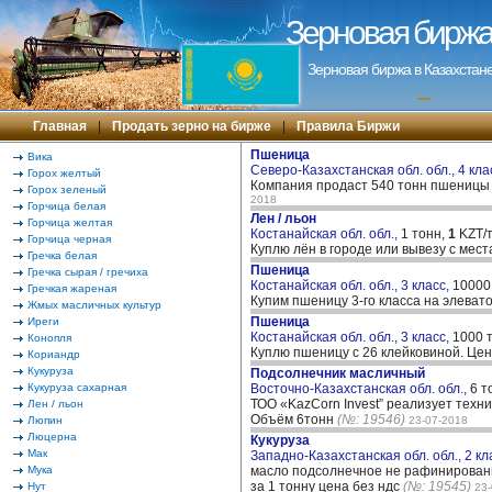
Зерновая биржа 
Зерновая биржа в Казахстане
---
Главная
|
Продать зерно на бирже
|
Правила Биржи
Пшеница
Вика
Северо-Казахстанская обл. обл., 4 кла
Горох желтый
Компания продаст 540 тонн пшеницы 4
Горох зеленый
2018
Горчица белая
Лен / льон
Горчица желтая
Костанайская обл. обл.,
1 тонн,
1
KZT/т
Горчица черная
Куплю лён в городе или вывезу с мес
Гречка белая
Пшеница
Гречка сырая / гречиха
Костанайская обл. обл., 3 класс,
10000
Гречкая жареная
Купим пшеницу 3-го класса на элеват
Жмых масличных культур
Пшеница
Иреги
Костанайская обл. обл., 3 класс,
1000 
Конопля
Куплю пшеницу с 26 клейковиной. Це
Кориандр
Кукуруза
Подсолнечник масличный
Кукуруза сахарная
Восточно-Казахстанская обл. обл.,
6 т
ТОО «KazCorn Invest” реализует техни
Лен / льон
Объём 6тонн
(№: 19546)
Люпин
23-07-2018
Люцерна
Кукуруза
Мак
Западно-Казахстанская обл. обл., 2 кл
Мука
масло подсолнечное не рафинированно
за 1 тонну цена без ндс
(№: 19545)
Нут
23