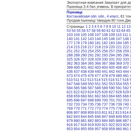
Экспортная компания Закупает для да
Пшеница 3-4-5кл.,ячмень. В приорит
Пшеница
Костанайская обл. обл., 4 класс,
81 то
Продам пшеницу твердую 80 тонн.Джа
Страницы:
1
2
3
4
5
6
7
8
9
10
11
12
13
53
54
55
56
57
58
59
60
61
62
63
64
65
103
104
105
106
107
108
109
110
111
1
140
141
142
143
144
145
146
147
148
177
178
179
180
181
182
183
184
185
214
215
216
217
218
219
220
221
222
251
252
253
254
255
256
257
258
259
288
289
290
291
292
293
294
295
296
325
326
327
328
329
330
331
332
333
362
363
364
365
366
367
368
369
370
399
400
401
402
403
404
405
406
407
436
437
438
439
440
441
442
443
444
473
474
475
476
477
478
479
480
481
510
511
512
513
514
515
516
517
518
547
548
549
550
551
552
553
554
555
584
585
586
587
588
589
590
591
592
621
622
623
624
625
626
627
628
629
658
659
660
661
662
663
664
665
666
695
696
697
698
699
700
701
702
703
732
733
734
735
736
737
738
739
740
769
770
771
772
773
774
775
776
777
806
807
808
809
810
811
812
813
814
842
843
844
845
846
847
848
849
850
879
880
881
882
883
884
885
886
887
916
917
918
919
920
921
922
923
924
953
954
955
956
957
958
959
960
961