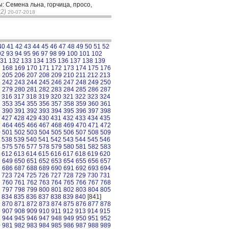
: Семена льна, горчица, просо,
2)
20-07-2018
40
41
42
43
44
45
46
47
48
49
50
51
52
92
93
94
95
96
97
98
99
100
101
102
31
132
133
134
135
136
137
138
139
7
168
169
170
171
172
173
174
175
176
4
205
206
207
208
209
210
211
212
213
1
242
243
244
245
246
247
248
249
250
8
279
280
281
282
283
284
285
286
287
316
317
318
319
320
321
322
323
324
2
353
354
355
356
357
358
359
360
361
9
390
391
392
393
394
395
396
397
398
427
428
429
430
431
432
433
434
435
3
464
465
466
467
468
469
470
471
472
0
501
502
503
504
505
506
507
508
509
538
539
540
541
542
543
544
545
546
4
575
576
577
578
579
580
581
582
583
612
613
614
615
616
617
618
619
620
8
649
650
651
652
653
654
655
656
657
5
686
687
688
689
690
691
692
693
694
723
724
725
726
727
728
729
730
731
9
760
761
762
763
764
765
766
767
768
6
797
798
799
800
801
802
803
804
805
834
835
836
837
838
839
840
[841]
9
870
871
872
873
874
875
876
877
878
6
907
908
909
910
911
912
913
914
915
3
944
945
946
947
948
949
950
951
952
0
981
982
983
984
985
986
987
988
989