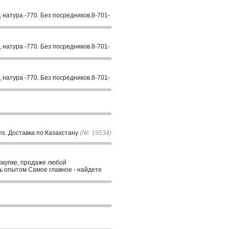
 натура -770. Без посредников.8-701-
 натура -770. Без посредников.8-701-
 натура -770. Без посредников.8-701-
hs. Доставка по Казахстану
(№: 19534)
покупке, продаже любой
ь опытом Самое главное - найдете