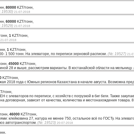
онн,
80000
KZT/тонн,
: 19530)
21-07-2018
онн,
60000
KZT/тонн,
: 19529)
21-07-2018
тонн,
1
KZT/тонн,
21-07-2018
онн,
1
KZT/тонн,
00- 1 500 тонн. На элеваторе, по переписи зерновой расписки.
(№: 19527)
21-0
тонн,
45000
KZT/тонн,
виной 28 и выше, рассмотрим варианты. В костанайской области на мельницу.
0
KZT/тонн,
жая 2018 года с Южных регионов Казахстана в начале августа. Возможна пре
T/тонн,
Н с элеваторов по переписи, с хозяйств с погрузкой в биг беги. Также закупа
а договорная, зависит от качества, количества и местонахождения товара. 
тонн,
46000
KZT/тонн,
ми: клейковина 27, натура не менее 750, остальное всё по ГОСТу. На элеват
воз автотранспортом.
(№: 19523)
20-07-2018
онн,