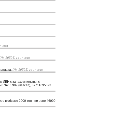
7-2018
(№: 19526)
21-07-2018
доплата.
(№: 19525)
20-07-2018
ем ЛЕН с запахом полыни, с
87076255909 (ватсап), 87711695323
оре в обьеме 2000 тонн по цене 46000