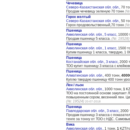
Чечевица
Северо-Казахстанская обл. обл.,
70 т
Продам чечевицу зеленую 70 тонн
(№
Горох желтый
Северо-Казахстанская обл. обл.,
50 т
Горох продовольственный,70 тонн
(№
Пшеница
Акмолинская обл. обл., 5 класс,
10000 
Продам пшеницу 5 класса.
(№: 19528)
Пшеница
Акмолинская обл. обл., 1 класс,
1500 т
Купим пшеницу 1 класса, твердую, 1 0
Пшеница
Костанайская обл. обл., 3 класс,
2000 
ТОО купит пшеницу 3 класса с клейко
Пшеница
Алматинская обл. обл.,
400 тонн,
4000
Куплю твердую пшеницу 400 тонн уро
Лен / льон
Акмолинская обл. обл.,
1000 тонн,
1
KZ
ТОО на постоянной основе закупает ЛЕ
повышенным сором, весенний лен. Цен
(№: 19524)
20-07-2018
Пшеница
Павлодарская обл. обл., 3 класс,
2000 
Продам пшеницу 3 класса с показателя
тенге за тонну от ТОО с НДС. Самовы
Вика
Акмолинская обл. обл.,
1 тонн,
1
KZT/т