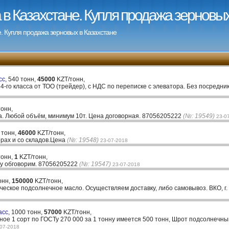
в Казахстане. Купля продажа зерновых
. Купля продажа зерновых в Казахстане
сс,
540 тонн,
45000
KZT/тонн,
-го класса от ТОО (трейдер), с НДС по переписке с элеватора. Без посредни
онн,
та. Любой объём, минимум 10т. Цена договорная. 87056205222
(№: 19549)
23-0
 тонн,
46000
KZT/тонн,
орах и со складов.Цена
(№: 19548)
23-07-2018
тонн,
1
KZT/тонн,
ну обговорим. 87056205222
(№: 19547)
23-07-2018
онн,
150000
KZT/тонн,
ческое подсолнечное масло. Осуществляем доставку, либо самовывоз. ВКО, г. 
асс,
1000 тонн,
57000
KZT/тонн,
е 1 сорт по ГОСТу 270 000 за 1 тонну имеется 500 тонн, Шрот подсолнечны
-07-2018