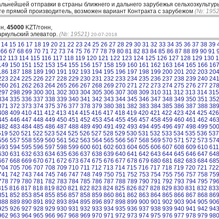
льнейшей отправки в страны ближнего и дальнего зарубежья сельхозкультуры
ете прямой производитель, возможен вариант Контракта с зарубежом
(№: 1952
нн,
45000
KZT/тонн,
ркульский элеватор.
(№: 19521)
20-07-2018
14
15
16
17
18
19
20
21
22
23
24
25
26
27
28
29
30
31
32
33
34
35
36
37
38
39
66
67
68
69
70
71
72
73
74
75
76
77
78
79
80
81
82
83
84
85
86
87
88
89
90
91
12
113
114
115
116
117
118
119
120
121
122
123
124
125
126
127
128
129
130
1
149
150
151
152
153
154
155
156
157
158
159
160
161
162
163
164
165
166
16
186
187
188
189
190
191
192
193
194
195
196
197
198
199
200
201
202
203
20
223
224
225
226
227
228
229
230
231
232
233
234
235
236
237
238
239
240
24
260
261
262
263
264
265
266
267
268
269
270
271
272
273
274
275
276
277
27
297
298
299
300
301
302
303
304
305
306
307
308
309
310
311
312
313
314
315
334
335
336
337
338
339
340
341
342
343
344
345
346
347
348
349
350
351
35
371
372
373
374
375
376
377
378
379
380
381
382
383
384
385
386
387
388
38
408
409
410
411
412
413
414
415
416
417
418
419
420
421
422
423
424
425
426
445
446
447
448
449
450
451
452
453
454
455
456
457
458
459
460
461
462
46
482
483
484
485
486
487
488
489
490
491
492
493
494
495
496
497
498
499
50
519
520
521
522
523
524
525
526
527
528
529
530
531
532
533
534
535
536
537
556
557
558
559
560
561
562
563
564
565
566
567
568
569
570
571
572
573
57
593
594
595
596
597
598
599
600
601
602
603
604
605
606
607
608
609
610
611
630
631
632
633
634
635
636
637
638
639
640
641
642
643
644
645
646
647
64
667
668
669
670
671
672
673
674
675
676
677
678
679
680
681
682
683
684
68
704
705
706
707
708
709
710
711
712
713
714
715
716
717
718
719
720
721
722
741
742
743
744
745
746
747
748
749
750
751
752
753
754
755
756
757
758
75
778
779
780
781
782
783
784
785
786
787
788
789
790
791
792
793
794
795
79
815
816
817
818
819
820
821
822
823
824
825
826
827
828
829
830
831
832
833
851
852
853
854
855
856
857
858
859
860
861
862
863
864
865
866
867
868
86
888
889
890
891
892
893
894
895
896
897
898
899
900
901
902
903
904
905
90
925
926
927
928
929
930
931
932
933
934
935
936
937
938
939
940
941
942
94
962
963
964
965
966
967
968
969
970
971
972
973
974
975
976
977
978
979
98