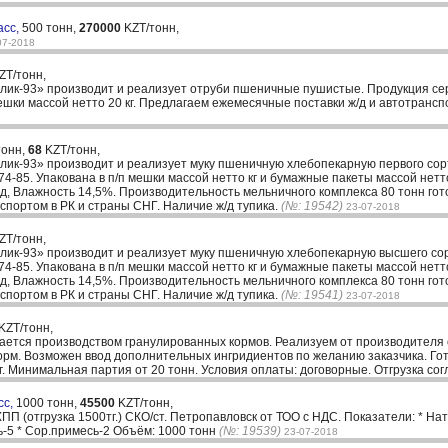
асс,
500 тонн,
270000
KZT/тонн,
07-2018
ZT/тонн,
ик-93» производит и реализует отруби пшеничные пушистые. Продукция се
ешки массой нетто 20 кг. Предлагаем ежемесячные поставки ж/д и автотрансп
тонн,
68
KZT/тонн,
ик-93» производит и реализует муку пшеничную хлебопекарную первого сор
4-85. Упакована в п/п мешки массой нетто кг и бумажные пакеты массой нетто
ед, Влажность 14,5%. Производительность мельничного комплекса 80 тонн гот
спортом в РК и страны СНГ. Наличие ж/д тупика.
(№: 19542)
23-07-2018
ZT/тонн,
ик-93» производит и реализует муку пшеничную хлебопекарную высшего со
4-85. Упакована в п/п мешки массой нетто кг и бумажные пакеты массой нетто
ед, Влажность 14,5%. Производительность мельничного комплекса 80 тонн гот
спортом в РК и страны СНГ. Наличие ж/д тупика.
(№: 19541)
23-07-2018
KZT/тонн,
ается производством гранулированных кормов. Реализуем от производителя
рм. Возможен ввод дополнительных ингридиентов по желанию заказчика. Гот
кг. Минимальная партия от 20 тонн. Условия оплаты: договорные. Отгрузка сог
сс,
1000 тонн,
45500
KZT/тонн,
П (отгрузка 1500тг.) СКО/ст. Петропавловск от ТОО с НДС. Показатели: * Нату
ь-5 * Сор.примесь-2 Объём: 1000 тонн
(№: 19539)
23-07-2018