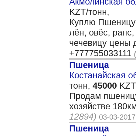
Акмолинская об
KZT/тонн,
Куплю Пшеницу 3
лён, овёс, рапс
чечевицу цены 
+777755033111
Пшеница
Костанайская об
тонн,
45000
KZT/
Продам пшеницу
хозяйстве 180к
12894)
03-03-2017
Пшеница