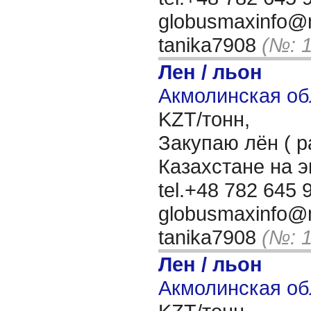
globusmaxinfo@m
tanika7908
(№: 
Лен / льон
Акмолинская об
KZT/тонн,
Закупаю лён ( р
Казахстане на 
tel.+48 782 645 9
globusmaxinfo@m
tanika7908
(№: 
Лен / льон
Акмолинская об