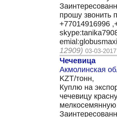
Заинтересованн
прошу звонить 
+77014916996 ,
skype:tanika790
emial:globusmax
12909)
03-03-2017
Чечевица
Акмолинская об
KZT/тонн,
Куплю на экспор
чечевицу красн
мелкосемянную,
Заинтересованн