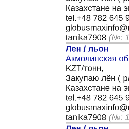
Казахстане на 
tel.+48 782 645 9
globusmaxinfo@m
tanika7908
(№: 
Лен / льон
Акмолинская об
KZT/тонн,
Закупаю лён ( р
Казахстане на 
tel.+48 782 645 9
globusmaxinfo@m
tanika7908
(№: 
Лен / льон