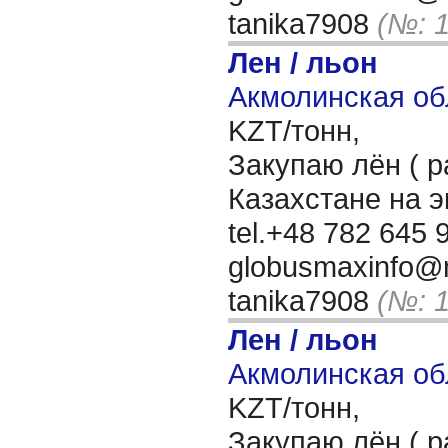
tanika7908
(№: 
Лен / льон
Акмолинская об
KZT/тонн,
Закупаю лён ( р
Казахстане на 
tel.+48 782 645 9
globusmaxinfo@m
tanika7908
(№: 
Лен / льон
Акмолинская об
KZT/тонн,
Закупаю лён ( р