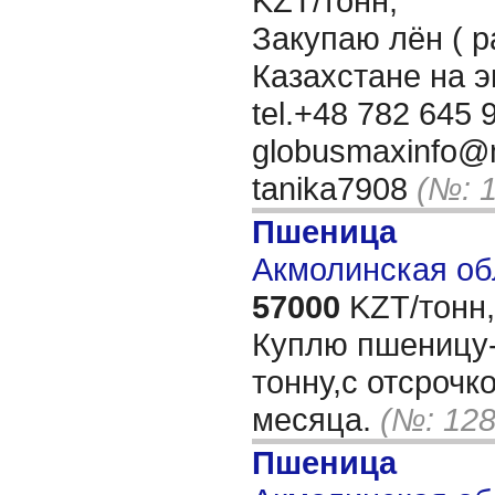
KZT/тонн,
Закупаю лён ( р
Казахстане на 
tel.+48 782 645 9
globusmaxinfo@m
tanika7908
(№: 
Пшеница
Акмолинская об
57000
KZT/тонн,
Куплю пшеницу-
тонну,с отсрочк
месяца.
(№: 128
Пшеница