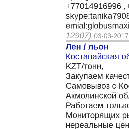
+77014916996 ,
skype:tanika790
emial:globusmax
12907)
03-03-2017
Лен / льон
Костанайская об
KZT/тонн,
Закупаем качес
Самовывоз с Ко
Акмолинской об
Работаем тольк
Мониторящих р
нереальные цен