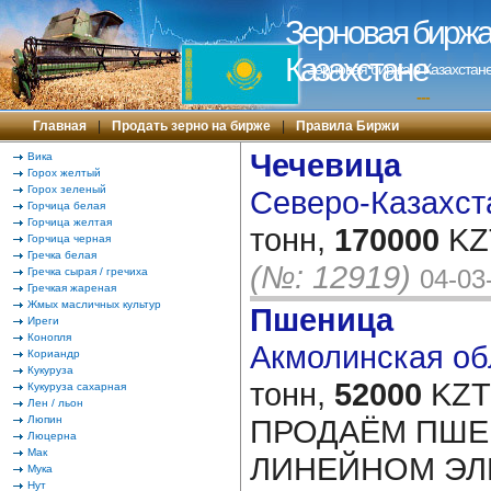
Зерновая биржа 
Казахстане
Зерновая биржа в Казахстане
---
Главная
|
Продать зерно на бирже
|
Правила Биржи
Чечевица
Вика
Горох желтый
Горох зеленый
Северо-Казахста
Горчица белая
Горчица желтая
тонн,
170000
KZT
Горчица черная
Гречка белая
(№: 12919)
04-03
Гречка сырая / гречиха
Гречкая жареная
Жмых масличных культур
Пшеница
Иреги
Конопля
Акмолинская обл
Кориандр
Кукуруза
тонн,
52000
KZT/
Кукуруза сахарная
Лен / льон
Люпин
ПРОДАЁМ ПШЕ
Люцерна
Мак
ЛИНЕЙНОМ ЭЛ
Мука
Нут