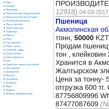
ПРОИЗВОДИТЕЛ
Овес
Отруби
12918)
Перловка
04-03-2017
Подсолнечник кондитерский
Подсолнечник масличный
Пшеница
Посевной материал
Просо желтое
Акмолинская обл
Просо красное
Пшеница
тонн,
50000
KZT/
Пшоно
Рапс
Расторопша
Продам пшеницу
Рожь / жито
Семечка тыквы
тон , клейковин 
Сорго белое
Сорго красное
Хранится в Акм
Соя
Средства защиты растений
Тритикалей
Жалтырском эле
Удобрения
Фасоль
Цена за тонну- 
Чечевица
Эспарцет
отгрузка 600 тг
Ячка
Ячмень
87756809996 Wh
Ячмень пивоваренный
87477087609
(№