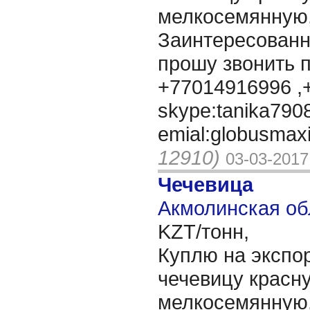
мелкосемянную,
Заинтересованн
прошу звонить 
+77014916996 ,
skype:tanika790
emial:globusmax
12910)
03-03-2017
Чечевица
Акмолинская об
KZT/тонн,
Куплю на экспор
чечевицу красн
мелкосемянную,