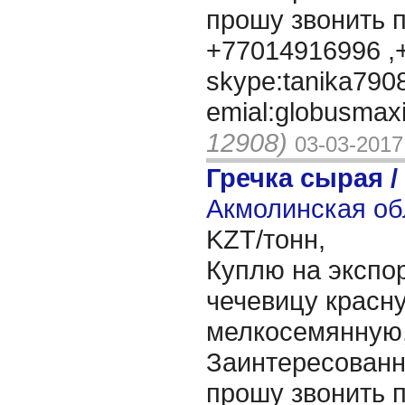
прошу звонить 
+77014916996 ,
skype:tanika790
emial:globusmax
12908)
03-03-2017
Гречка сырая /
Акмолинская об
KZT/тонн,
Куплю на экспор
чечевицу красн
мелкосемянную,
Заинтересованн
прошу звонить 