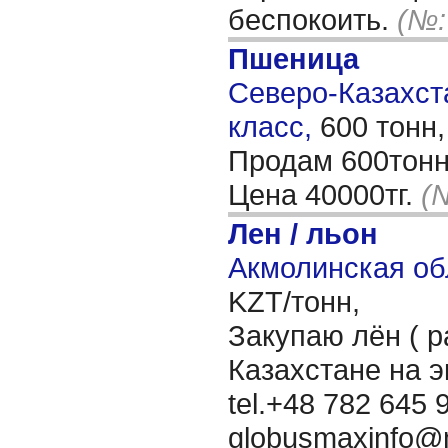
беспокоить.
(№:
Пшеница
Северо-Казахста
класс,
600 тонн
Продам 600тонн 
Цена 40000тг.
(
Лен / льон
Акмолинская об
KZT/тонн,
Закупаю лён ( р
Казахстане на 
tel.+48 782 645 9
globusmaxinfo@m