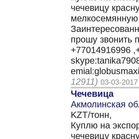
чечевицу красн
мелкосемянную,
Заинтересованн
прошу звонить 
+77014916996 ,
skype:tanika790
emial:globusmax
12911)
03-03-2017
Чечевица
Акмолинская об
KZT/тонн,
Куплю на экспор
чечевицу красн