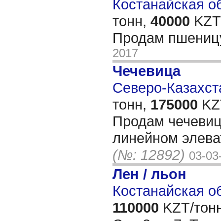
Костанайская об
тонн,
40000
KZT/
Продам пшениц
2017
Чечевица
Северо-Казахста
тонн,
175000
KZT
Продам чечевиц
линейном элеват
(№: 12892)
03-03
Лен / льон
Костанайская об
110000
KZT/тонн