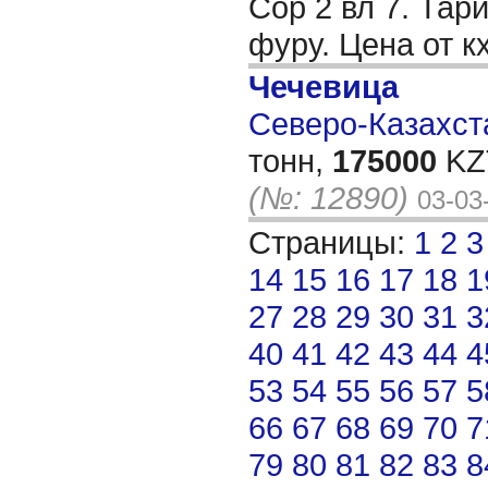
Сор 2 вл 7. Тар
фуру. Цена от к
Чечевица
Северо-Казахста
тонн,
175000
KZT
(№: 12890)
03-03
Страницы:
1
2
3
14
15
16
17
18
1
27
28
29
30
31
3
40
41
42
43
44
4
53
54
55
56
57
5
66
67
68
69
70
7
79
80
81
82
83
8