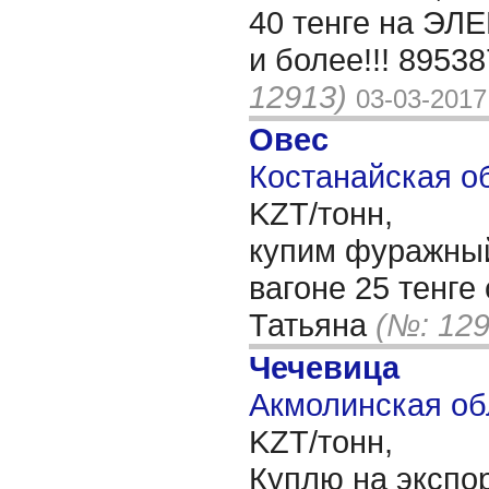
40 тенге на ЭЛ
и более!!! 895
12913)
03-03-2017
Овес
Костанайская об
KZT/тонн,
купим фуражный
вагоне 25 тенге
Татьяна
(№: 129
Чечевица
Акмолинская об
KZT/тонн,
Куплю на экспор