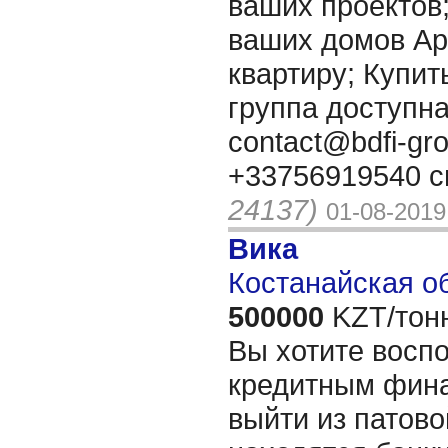
ваших проектов
ваших домов Ар
квартиру; Купить 
группа доступна
contact@bdfi-gr
+33756919540 с
24137)
01-08-2019
Вика
Костанайская об
500000
KZT/тон
Вы хотите восп
кредитным фин
выйти из патово