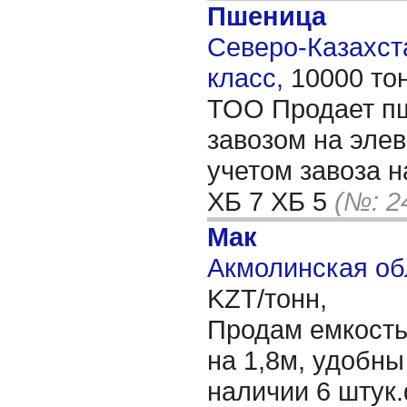
Пшеница
Северо-Казахста
класс,
10000 то
ТОО Продает пш
завозом на элев
учетом завоза н
ХБ 7 ХБ 5
(№: 2
Мак
Акмолинская об
KZT/тонн,
Продам емкость 
на 1,8м, удобны
наличии 6 штук