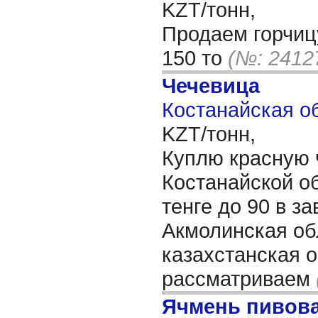
KZT/тонн,
Продаем горчиц
150 то
(№: 2412
Чечевица
Костанайская об
KZT/тонн,
Куплю красную 
Костанайской о
тенге до 90 в з
Акмолинская об
казахстанская 
рассматриваем
Ячмень пивов