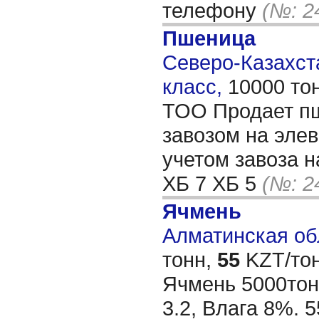
телефону
(№: 2
Пшеница
Северо-Казахста
класс,
10000 то
ТОО Продает пш
завозом на элев
учетом завоза н
ХБ 7 ХБ 5
(№: 2
Ячмень
Алматинская обл
тонн,
55
KZT/тон
Ячмень 5000тонн
3.2, Влага 8%. 5