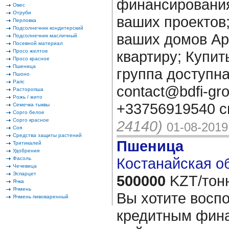
финансирования
Овес
Отруби
ваших проектов
Перловка
Подсолнечник кондитерский
ваших домов Ар
Подсолнечник масличный
Посевной материал
Просо желтое
квартиру; Купить 
Просо красное
Пшеница
группа доступна
Пшоно
Рапс
contact@bdfi-gr
Расторопша
Рожь / жито
+33756919540 с
Семечка тыквы
Сорго белое
Сорго красное
24140)
01-08-2019
Соя
Средства защиты растений
Пшеница
Тритикалей
Удобрения
Костанайская об
Фасоль
Чечевица
Эспарцет
500000
KZT/тон
Ячка
Ячмень
Вы хотите восп
Ячмень пивоваренный
кредитным фин