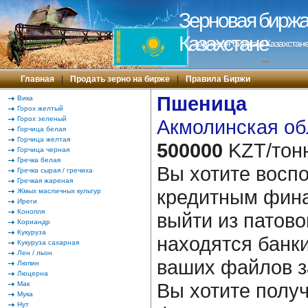
Зерновая биржа 
Казахстане
Зерновая биржа в Казахстане
---
Главная
|
Продать зерно на бирже
|
Правила Биржи
Пшеница
Вика
Горох желтый
Горох зеленый
Акмолинская об
Горчица белая
Горчица желтая
500000
KZT/тон
Горчица черная
Гречка белая
Вы хотите восп
Гречка сырая / гречиха
Гречкая жареная
кредитным фин
Жмых масличных культур
Иреги
Конопля
выйти из патово
Кориандр
Кукуруза
находятся банки
Кукуруза сахарная
Лен / льон
ваших файлов з
Люпин
Люцерна
Вы хотите полу
Мак
Мука
Нут