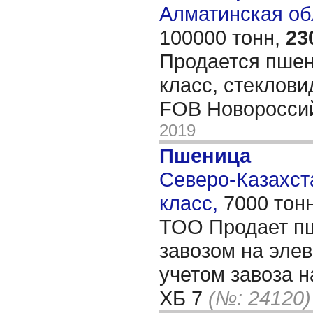
Алматинская обл
100000 тонн,
23
Продается пшен
класс, стеклови
FOB Новоросси
2019
Пшеница
Северо-Казахста
класс,
7000 тон
ТОО Продает пш
завозом на элев
учетом завоза н
ХБ 7
(№: 24120)