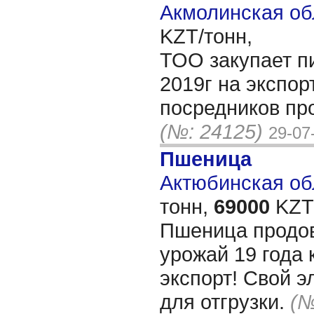
Акмолинская об
KZT/тонн,
ТОО закупает п
2019г на экспор
посредников пр
(№: 24125)
29-07
Пшеница
Актюбинская обл
тонн,
69000
KZT/
Пшеница продов
урожай 19 года 
экспорт! Свой э
для отгрузки.
(№