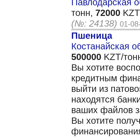
Павлодарская об
тонн,
72000
KZT/
(№: 24138)
01-08
Пшеница
Костанайская об
500000
KZT/тон
Вы хотите восп
кредитным фин
выйти из патово
находятся банки
ваших файлов з
Вы хотите полу
финансирования