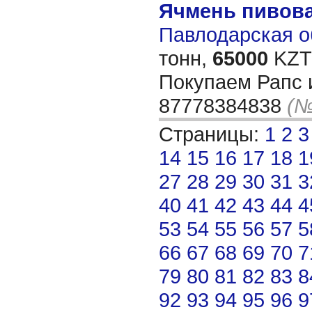
Ячмень пивов
Павлодарская об
тонн,
65000
KZT/
Покупаем Рапс 
87778384838
(№
Страницы:
1
2
3
14
15
16
17
18
1
27
28
29
30
31
3
40
41
42
43
44
4
53
54
55
56
57
5
66
67
68
69
70
7
79
80
81
82
83
8
92
93
94
95
96
9