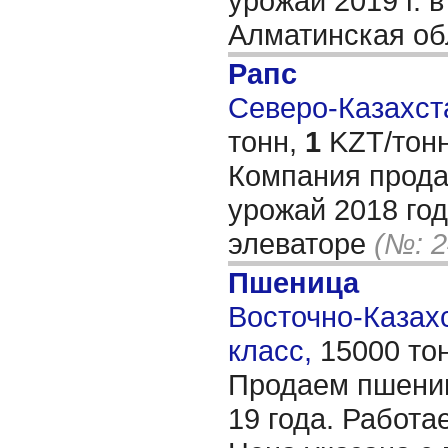
урожай 2019 г. 
Алматинская о
Рапс
Северо-Казахста
тонн,
1
KZT/тонн
Компания прода
урожай 2018 год
элеваторе
(№: 2
Пшеница
Восточно-Казахс
класс,
15000 то
Продаем пшениц
19 года. Работа