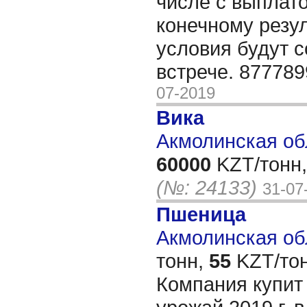
числе с выплат
конечному резул
условия будут 
встрече. 87778
07-2019
Вика
Акмолинская об
60000
KZT/тонн,
(№: 24133)
31-07
Пшеница
Акмолинская обл
тонн,
55
KZT/тон
Компания купит