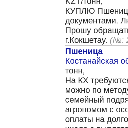
KZT/тонн,
КУПЛЮ Пшеницу
документами. Л
Прошу обращать
г.Кокшетау.
(№: 
Пшеница
Костанайская об
тонн,
На КХ требуютс
можно по метод
семейный подря
агрономом с ос
оплаты на долго