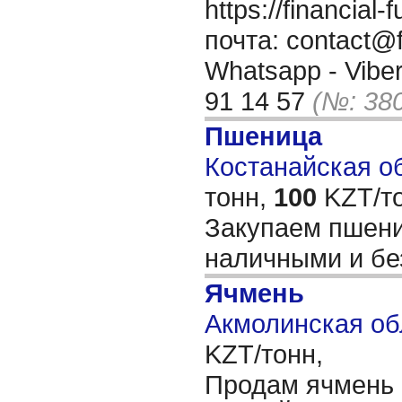
https://financia
почта: contact@f
Whatsapp - Viber
91 14 57
(№: 38
Пшеница
Костанайская об
тонн,
100
KZT/то
Закупаем пшениц
наличными и б
Ячмень
Акмолинская об
KZT/тонн,
Продам ячмень 