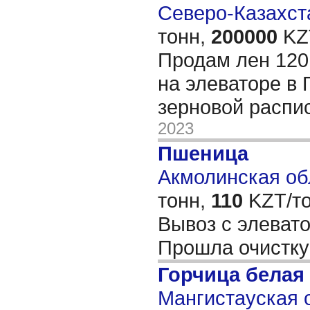
Северо-Казахста
тонн,
200000
KZT
Продам лен 120
на элеваторе в 
зерновой распи
2023
Пшеница
Акмолинская обл
тонн,
110
KZT/то
Вывоз с элевато
Прошла очистк
Горчица белая
Мангистауская о