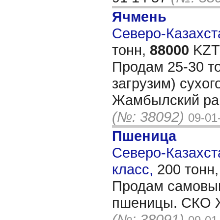
Ячмень
Северо-Казахста
тонн,
88000
KZT/
Продам 25-30 т
загрузим) сухог
Жамбылский ра
(№: 38092)
09-01
Пшеница
Северо-Казахста
класс,
200 тонн
Продам самовыв
пшеницы. СКО 
(№: 38091)