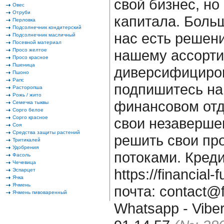
свой бизнес, но
Овес
Отруби
капитала. Больш
Перловка
Подсолнечник кондитерский
нас есть решени
Подсолнечник масличный
Посевной материал
Просо желтое
нашему ассорт
Просо красное
Пшеница
диверсифициро
Пшоно
Рапс
подпишитесь на
Расторопша
Рожь / жито
финансовом отд
Семечка тыквы
Сорго белое
Сорго красное
свои незаверше
Соя
Средства защиты растений
решить свои п
Тритикалей
Удобрения
потоками. Кред
Фасоль
Чечевица
https://financia
Эспарцет
Ячка
Ячмень
почта: contact@f
Ячмень пивоваренный
Whatsapp - Viber