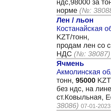
ндс,98000 за то
норме
(№: 3808
Лен / льон
Костанайская об
KZT/тонн,
продам лен со 
НДС
(№: 38087)
Ячмень
Акмолинская обл
тонн,
95000
KZT/
без ндс, на лин
ст.Ковыльная, 
38086)
07-01-2023