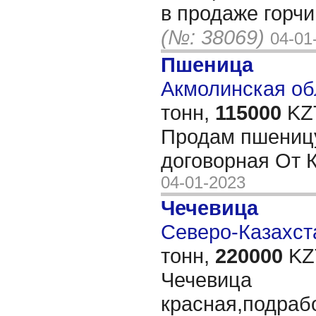
в продаже горчи
(№: 38069)
04-01
Пшеница
Акмолинская обл
тонн,
115000
KZT
Продам пшеницу
договорная От 
04-01-2023
Чечевица
Северо-Казахста
тонн,
220000
KZT
Чечевица
красная,подрабо