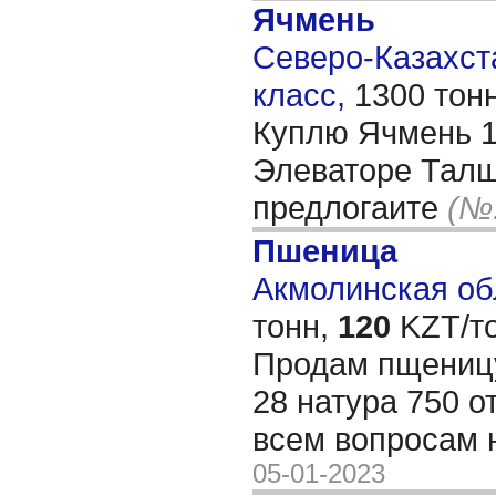
Ячмень
Северо-Казахста
класс,
1300 тон
Куплю Ячмень 1
Элеваторе Талш
предлогаите
(№
Пшеница
Акмолинская обл
тонн,
120
KZT/то
Продам пщеницу
28 натура 750 от
всем вопросам 
05-01-2023