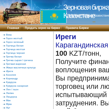
Зерновая биржа 
Казахстане
Зерновая биржа в Казахстане
---
Главная
|
Продать зерно на бирже
|
Правила Биржи
Иреги
Вика
Горох желтый
Горох зеленый
Карагандинская 
Горчица белая
Горчица желтая
100
KZT/тонн,
Горчица черная
Гречка белая
Получите финан
Гречка сырая / гречиха
Гречкая жареная
воплощения ваш
Жмых масличных культур
Иреги
Конопля
Вы предпринима
Кориандр
Кукуруза
торговец или лю
Кукуруза сахарная
Лен / льон
испытывающий
Люпин
Люцерна
затруднения. В
Мак
Мука
Нут