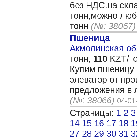
без НДС.на скла
тонн,можно люб
тонн
(№: 38067)
Пшеница
Акмолинская обл
тонн,
110
KZT/то
Купим пшеницу 
элеватор от про
предложения в 
(№: 38066)
04-01
Страницы:
1
2
3
14
15
16
17
18
1
27
28
29
30
31
3