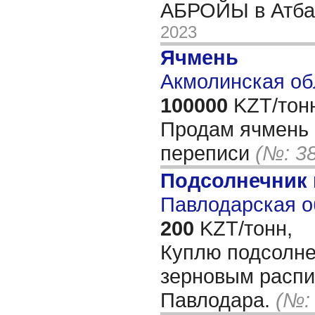
АБРОЙЫ в Атб
2023
Ячмень
Акмолинская об
100000
KZT/тон
Продам ячмень 
переписи
(№: 3
Подсолнечник
Павлодарская о
200
KZT/тонн,
Куплю подсолне
зерновым распис
Павлодара.
(№: