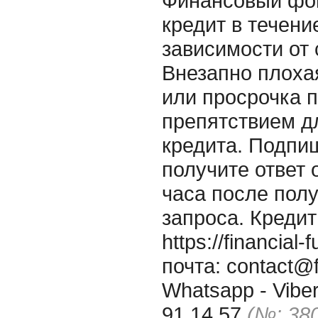
Финансовый фон
кредит в течени
зависимости от 
Внезапно плоха
или просрочка 
препятствием д
кредита. Подпи
получите ответ о
часа после пол
запроса. Кредит
https://financia
почта: contact@f
Whatsapp - Viber
91 14 57
(№: 38