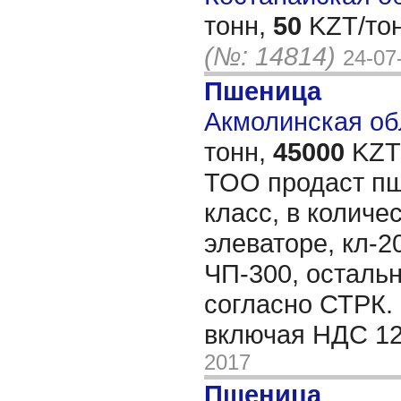
тонн,
50
KZT/тон
(№: 14814)
24-07
Пшеница
Акмолинская обл
тонн,
45000
KZT/
ТОО продаст пш
класс, в количес
элеваторе, кл-2
ЧП-300, осталь
согласно СТРК.
включая НДС 1
2017
Пшеница