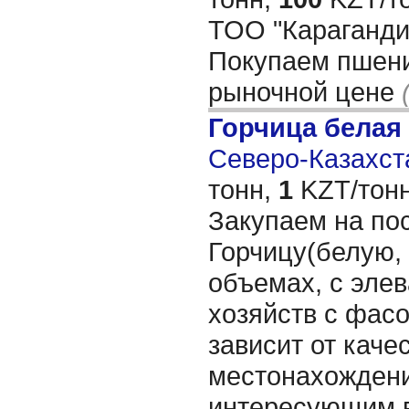
ТОО "Караганди
Покупаем пшени
рыночной цене
Горчица белая
Северо-Казахста
тонн,
1
KZT/тонн
Закупаем на по
Горчицу(белую,
объемах, с элев
хозяйств с фасо
зависит от каче
местонахождени
интересующим 