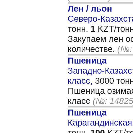
Лен / льон
Северо-Казахста
тонн,
1
KZT/тонн
Закупаем лен о
количестве.
(№:
Пшеница
Западно-Казахст
класс,
3000 тон
Пшеница озимая
класс
(№: 14825
Пшеница
Карагандинская 
тонн,
100
KZT/то