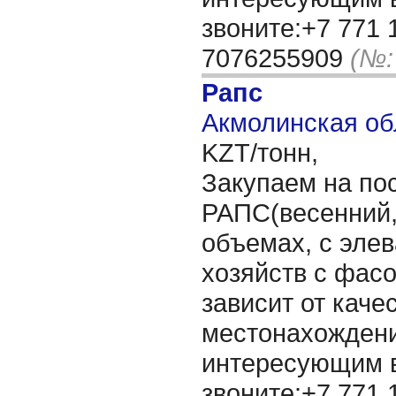
звоните:+7 771 
7076255909
(№:
Рапс
Акмолинская об
KZT/тонн,
Закупаем на по
РАПС(весенний
объемах, с элев
хозяйств с фасо
зависит от каче
местонахождени
интересующим 
звоните:+7 771 