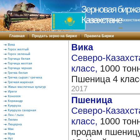
Зерновая биржа 
Казахстане
Зерновая биржа в Казахстане
---
Главная
|
Продать зерно на бирже
|
Правила Биржи
Вика
Вика
Горох желтый
Горох зеленый
Северо-Казахста
Горчица белая
Горчица желтая
класс,
1000 тон
Горчица черная
Гречка белая
Пшеница 4 кла
Гречка сырая / гречиха
Гречкая жареная
2017
Жмых масличных культур
Иреги
Конопля
Пшеница
Кориандр
Кукуруза
Северо-Казахста
Кукуруза сахарная
Лен / льон
класс,
1000 тон
Люпин
Люцерна
продам пшеницу
Мак
Мука
Нут