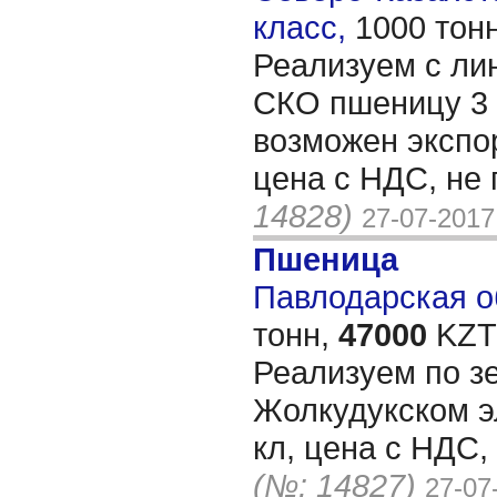
класс,
1000 тон
Реализуем с ли
СКО пшеницу 3 
возможен экспор
цена с НДС, не
14828)
27-07-2017
Пшеница
Павлодарская об
тонн,
47000
KZT/
Реализуем по з
Жолкудукском э
кл, цена с НДС,
(№: 14827)
27-07