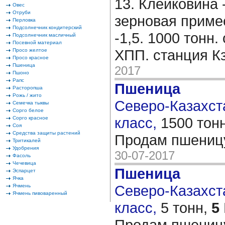
13. Клейковина -
Овес
Отруби
зерновая примес
Перловка
Подсолнечник кондитерский
-1,5. 1000 тонн.
Подсолнечник масличный
Посевной материал
ХПП. станция К
Просо желтое
Просо красное
Пшеница
2017
Пшоно
Рапс
Пшеница
Расторопша
Рожь / жито
Северо-Казахста
Семечка тыквы
Сорго белое
класс,
1500 тон
Сорго красное
Соя
Средства защиты растений
Продам пшеницу
Тритикалей
Удобрения
30-07-2017
Фасоль
Чечевица
Пшеница
Эспарцет
Ячка
Северо-Казахста
Ячмень
Ячмень пивоваренный
класс,
5 тонн,
5
Продам пшеницу