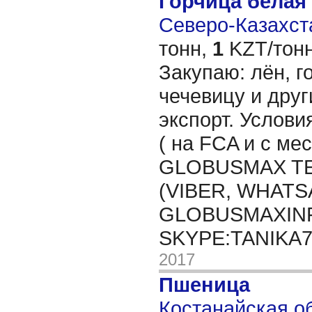
Горчица белая
Северо-Казахста
тонн,
1
KZT/тонн
Закупаю: лён, го
чечевицу и друг
экспорт. Услови
( на FCA и с мес
GLOBUSMAX TEL
(VIBER, WHATSA
GLOBUSMAXIN
SKYPE:TANIKA
2017
Пшеница
Костанайская об