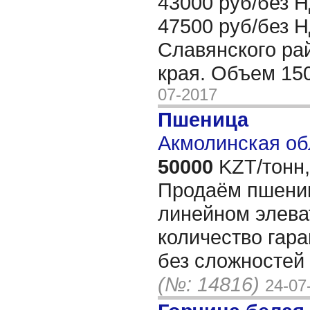
43000 руб/без 
47500 руб/без 
Славянского ра
края. Объем 15
07-2017
Пшеница
Акмолинская об
50000
KZT/тонн,
Продаём пшениц
линейном элева
количество гара
без сложностей
(№: 14816)
24-07