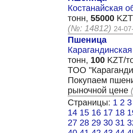
Костанайская об
тонн,
55000
KZT/
(№: 14812)
24-07
Пшеница
Карагандинская 
тонн,
100
KZT/то
ТОО "Караганди
Покупаем пшени
рыночной цене
Страницы:
1
2
3
14
15
16
17
18
1
27
28
29
30
31
3
40
41
42
43
44
4