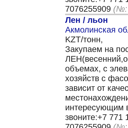
7076255909
(№:
Лен / льон
Акмолинская об
KZT/тонн,
Закупаем на по
ЛЕН(весенний,о
объемах, с элев
хозяйств с фасо
зависит от каче
местонахождени
интересующим 
звоните:+7 771 
7076255909
(№: