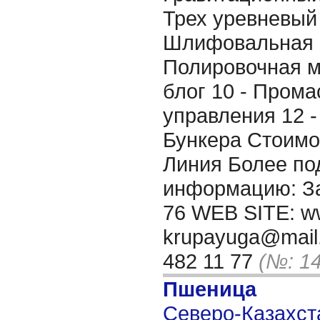
Трех уревневый 
Шлифовальная 
Полировочная м
блог 10 - Прома
управления 12 - 
Бункера Стоимос
Линия Более п
информацию: Зав
76 WEB SITE: ww
krupayuga@mail.
482 11 77
(№: 1
Пшеница
Северо-Казахста