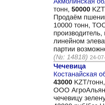
Акмолинская обл
тонн,
50000
KZT/
Продаём пшениц
10000 тонн, ТО
производитель, 
линейном элева
партии возможно
(№: 14818)
24-07
Чечевица
Костанайская об
43000
KZT/тонн,
ООО АгроАльян
чечевицу зелен