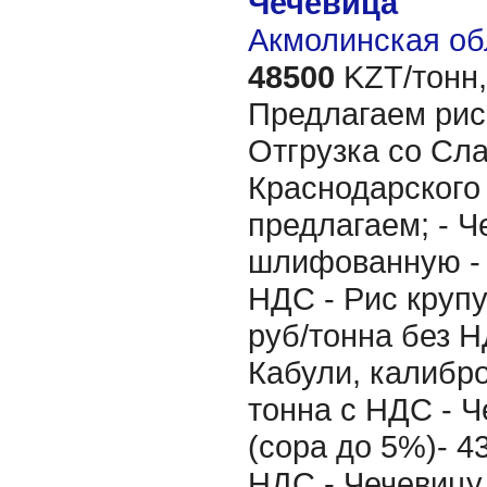
Чечевица
Акмолинская об
48500
KZT/тонн,
Предлагаем рис
Отгрузка со Сла
Краснодарского 
предлагаем; - Ч
шлифованную - 
НДС - Рис крупу
руб/тонна без Н
Кабули, калибро
тонна с НДС - 
(сора до 5%)- 4
НДС - Чечевицу