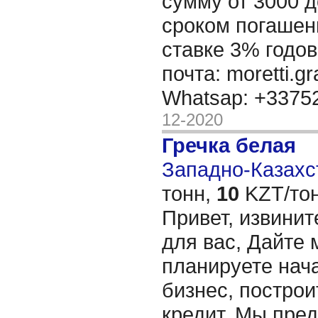
сумму от 3000 д
сроком погашени
ставке 3% годов
почта: moretti.g
Whatsap: +337
12-2020
Гречка белая
Западно-Казахст
тонн,
10
KZT/тон
Привет, извинит
для вас, Дайте 
планируете нача
бизнес, построи
кредит. Мы пре