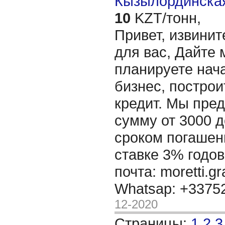
Кызылординская
10
KZT/тонн,
Привет, извинит
для вас, Дайте 
планируете нача
бизнес, построи
кредит. Мы пре
сумму от 3000 д
сроком погашени
ставке 3% годов
почта: moretti.g
Whatsap: +337
12-2020
Страницы:
1
2
3