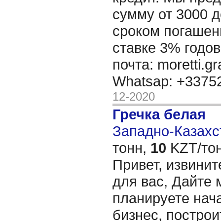
сумму от 3000 д
сроком погашени
ставке 3% годов
почта: moretti.g
Whatsap: +337
12-2020
Гречка белая
Западно-Казахст
тонн,
10
KZT/тон
Привет, извинит
для вас, Дайте 
планируете нача
бизнес, построи