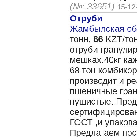
(№: 33651)
15-12
Отруби
Жамбылская обл
тонн,
66
KZT/тон
отруби гранули
мешках.40кг каж
68 тон комбико
производит и ре
пшеничные гра
пушистые. Прод
сертифицирован
ГОСТ ,и упакова
Предлагаем пос