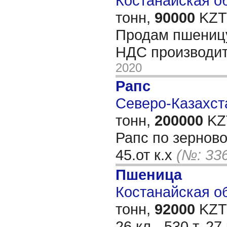
Костанайская об
тонн,
90000
KZT/
Продам пшеницу 
НДС производи
2020
Рапс
Северо-Казахста
тонн,
200000
KZT
Рапс по зерново
45.от к.х
(№: 33
Пшеница
Костанайская об
тонн,
92000
KZT/
26 кл - 530 т, 27 