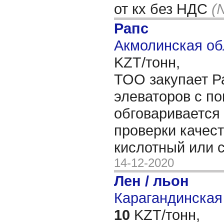
от кх без НДС
(
Рапс
Акмолинская об
KZT/тонн,
ТОО закупает Ра
элеваторов с по
обговаривается 
проверки качес
кислотный или 
14-12-2020
Лен / льон
Карагандинская 
10
KZT/тонн,