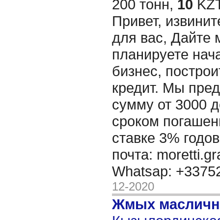
200 тонн,
10
KZT
Привет, извинит
для вас, Дайте 
планируете нача
бизнес, построи
кредит. Мы пре
сумму от 3000 д
сроком погашени
ставке 3% годов
почта: moretti.g
Whatsap: +337
12-2020
Жмых масличн