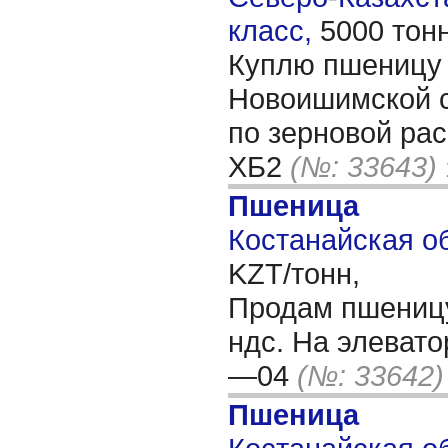
класс,
5000 тон
Куплю пшеницу 
Новоишимской с
по зерновой рас
ХБ2
(№: 33643)
Пшеница
Костанайская об
KZT/тонн,
Продам пшеницу 
ндс. На элевато
—04
(№: 33642)
Пшеница