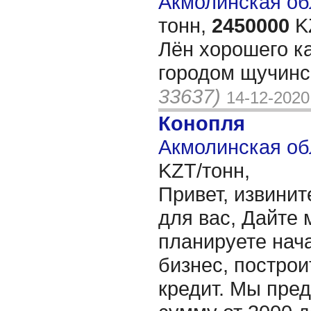
Акмолинская обл
тонн,
2450000
K
Лён хорошего ка
городом щучинс
33637)
14-12-2020
Конопля
Акмолинская об
KZT/тонн,
Привет, извинит
для вас, Дайте 
планируете нача
бизнес, построи
кредит. Мы пре