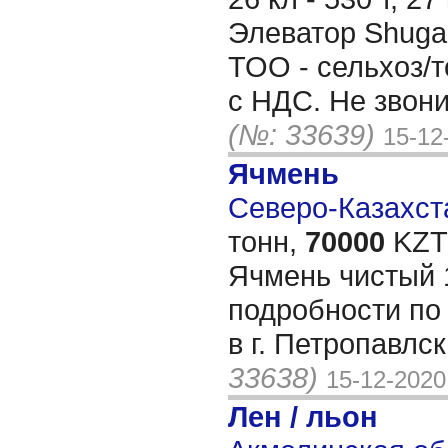
Элеватор Shugar
ТОО - сельхоз/т
с НДС. Не звони
(№: 33639)
15-12
Ячмень
Северо-Казахста
тонн,
70000
KZT/
Ячмень чистый 
подробности по
в г. Петропавлс
33638)
15-12-2020
Лен / льон