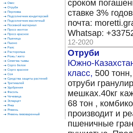
сроком погашени
Овес
Отруби
ставке 3% годов
Перловка
Подсолнечник кондитерский
почта: moretti.g
Подсолнечник масличный
Посевной материал
Просо желтое
Whatsap: +337
Просо красное
Пшеница
12-2020
Пшоно
Рапс
Отруби
Расторопша
Рожь / жито
Южно-Казахстанс
Семечка тыквы
Сорго белое
Сорго красное
класс,
500 тонн
Соя
Средства защиты растений
отруби гранули
Тритикалей
Удобрения
мешках.40кг каж
Фасоль
Чечевица
68 тон , комбик
Эспарцет
Ячка
Ячмень
производит и ре
Ячмень пивоваренный
пшеничные гра