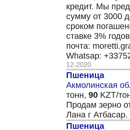
кредит. Мы пре
сумму от 3000 д
сроком погашени
ставке 3% годов
почта: moretti.g
Whatsap: +337
12-2020
Пшеница
Акмолинская обл
тонн,
90
KZT/тон
Продам зерно о
Лана г Атбасар.
Пшеница