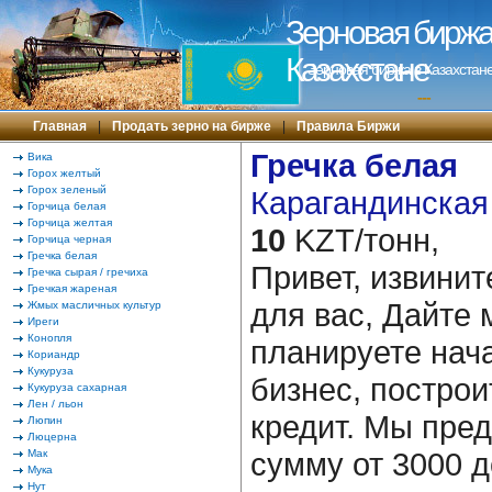
Зерновая биржа 
Казахстане
Зерновая биржа в Казахстане
---
Главная
|
Продать зерно на бирже
|
Правила Биржи
Гречка белая
Вика
Горох желтый
Горох зеленый
Карагандинская 
Горчица белая
Горчица желтая
10
KZT/тонн,
Горчица черная
Гречка белая
Привет, извинит
Гречка сырая / гречиха
Гречкая жареная
для вас, Дайте 
Жмых масличных культур
Иреги
Конопля
планируете нача
Кориандр
Кукуруза
бизнес, построи
Кукуруза сахарная
Лен / льон
кредит. Мы пре
Люпин
Люцерна
сумму от 3000 д
Мак
Мука
Нут