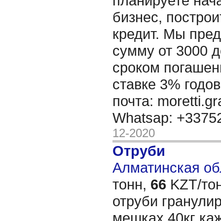
планируете нача
бизнес, построи
кредит. Мы пре
сумму от 3000 д
сроком погашени
ставке 3% годов
почта: moretti.g
Whatsap: +337
12-2020
Отруби
Алматинская обл
тонн,
66
KZT/тон
отруби гранули
мешках.40кг каж