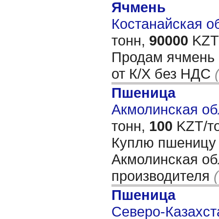
Ячмень
Костанайская об
тонн,
90000
KZT/
Продам ячмень 
от К/Х без НДС
Пшеница
Акмолинская обл
тонн,
100
KZT/то
Куплю пшеницу 
Акмолинская обл
производителя
Пшеница
Северо-Казахста