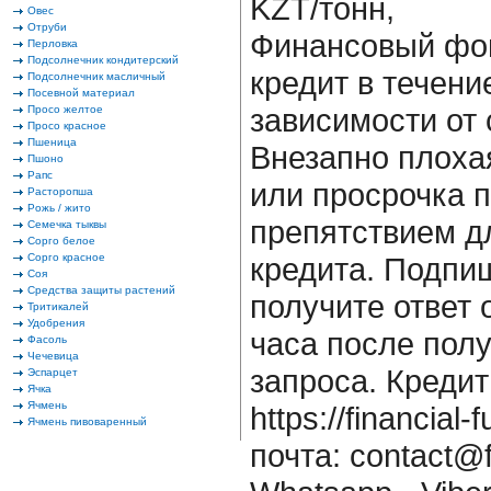
KZT/тонн,
Овес
Отруби
Финансовый фон
Перловка
Подсолнечник кондитерский
кредит в течени
Подсолнечник масличный
Посевной материал
зависимости от 
Просо желтое
Просо красное
Пшеница
Внезапно плоха
Пшоно
Рапс
или просрочка 
Расторопша
Рожь / жито
препятствием д
Семечка тыквы
Сорго белое
Сорго красное
кредита. Подпи
Соя
Средства защиты растений
получите ответ о
Тритикалей
Удобрения
часа после пол
Фасоль
Чечевица
запроса. Кредит
Эспарцет
Ячка
Ячмень
https://financia
Ячмень пивоваренный
почта: contact@f