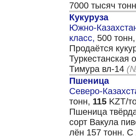
7000 тысяч тон
Кукуруза
Южно-Казахстанс
класс,
500 тонн
Продаётся кукур
Туркестанская о
Тимура вл-14
(№
Пшеница
Северо-Казахста
тонн,
115
KZT/то
Пшеница твёрда
сорт Вакула пив
лён 157 тонн. С